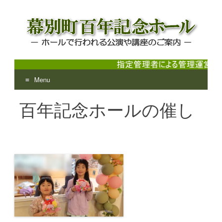
Menu
幕別町百年記念ホール
ホールで行われる公演や講座のご案内
Skip
百年記念ホールの催し
to
content