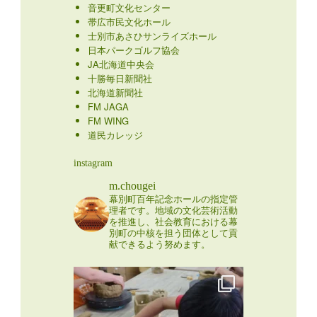
音更町文化センター
帯広市民文化ホール
士別市あさひサンライズホール
日本パークゴルフ協会
JA北海道中央会
十勝毎日新聞社
北海道新聞社
FM JAGA
FM WING
道民カレッジ
instagram
m.chougei
幕別町百年記念ホールの指定管
理者です。地域の文化芸術活動
を推進し、社会教育における幕
別町の中核を担う団体として貢
献できるよう努めます。