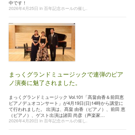
中です！
2026年4月25日
in
百年記念ホールの催し
.
まっくグランドミュージックで連弾のピア
ノ演奏に魅了されました。
まっくグランドミュージック Vol.101「髙畠由香＆前田恵
ピアノデュオコンサート」が4月19日(日)14時から講堂に
て行われました。 出演は、髙畠 由香（ピアノ）、前田 恵
（ピアノ）、ゲスト出演は諸田 尚彦（声楽家…
2026年4月20日
in
百年記念ホールの催し
.