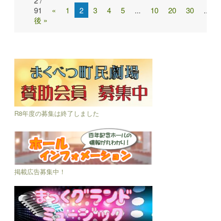
2 /
Post
91
«
1
2
3
4
5
...
10
20
30
...
navigation
後 »
R8年度の募集は終了しました
掲載広告募集中！