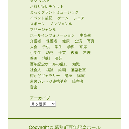
タグリスト
お取り扱いチケット
まっくグランドミュージック
イベント後記
ゲーム
シニア
スポーツ
ノンジャンル
フリージャンル
ホールインフォメーション
中高生
介護者
保護者
健康
公演
写真
大会
子供
学生
学習
寄席
小学生
幼児
手芸
教養
料理
映画
演劇
演芸
百年記念ホールの催し
知識
社会人
福祉
絵画
落語教室
街かどギャラリー
講座
講演
道民カレッジ連携講座
障害者
音楽
アーカイブ
ア
ー
カ
イ
Copyright © 幕別町百年記念ホール
ブ