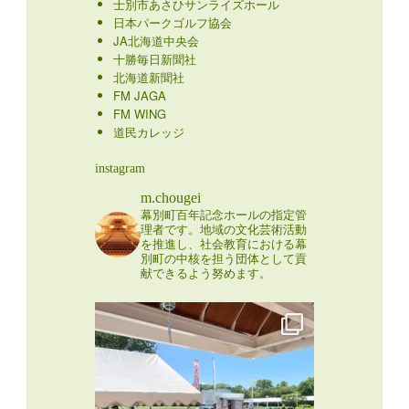
士別市あさひサンライズホール
日本パークゴルフ協会
JA北海道中央会
十勝毎日新聞社
北海道新聞社
FM JAGA
FM WING
道民カレッジ
instagram
m.chougei
幕別町百年記念ホールの指定管
理者です。地域の文化芸術活動
を推進し、社会教育における幕
別町の中核を担う団体として貢
献できるよう努めます。