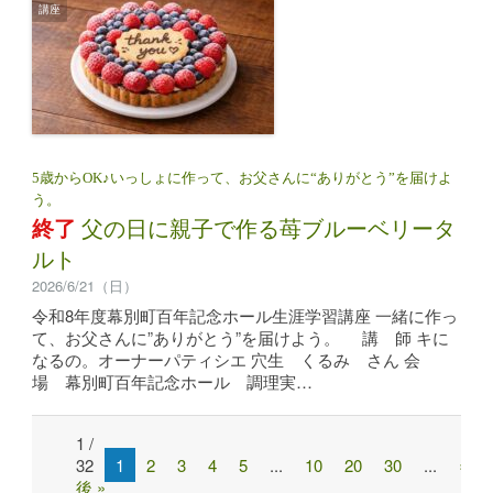
講座
5歳からOK♪いっしょに作って、お父さんに“ありがとう”を届けよ
う。
終了
父の日に親子で作る苺ブルーベリータ
ルト
2026/6/21（日）
令和8年度幕別町百年記念ホール生涯学習講座 一緒に作っ
て、お父さんに”ありがとう”を届けよう。 講 師 キに
なるの。オーナーパティシエ 穴生 くるみ さん 会
場 幕別町百年記念ホール 調理実…
1 /
Post
32
1
2
3
4
5
...
10
20
30
...
»
navigation
後 »