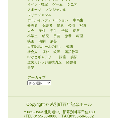
イベント後記
ゲーム
シニア
スポーツ
ノンジャンル
フリージャンル
ホールインフォメーション
中高生
介護者
保護者
健康
公演
写真
大会
子供
学生
学習
寄席
小学生
幼児
手芸
教養
料理
映画
演劇
演芸
百年記念ホールの催し
知識
社会人
福祉
絵画
落語教室
街かどギャラリー
講座
講演
道民カレッジ連携講座
障害者
音楽
アーカイブ
ア
ー
カ
イ
Copyright © 幕別町百年記念ホール
ブ
〒089-0563 北海道中川郡幕別町字千住180
(TEL)0155-56-8600 (FAX)0155-56-8602