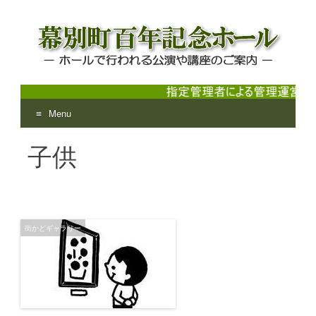
Menu
幕別町百年記念ホール
ホールで行われる公演や講座のご案内
Skip
子供
to
content
街かどギャラリー