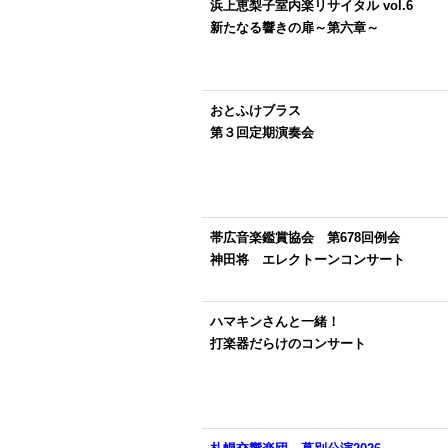
浜上恵梨子室内楽リサイタル vol.6
新たなる響きの扉～第六章～
おとふけブラス
第３回定期演奏会
帯広音楽鑑賞協会 第678回例会
神田将 エレクトーンコンサート
ハマキンさんと一緒！
打楽器だらけのコンサート