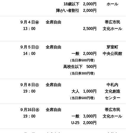
18歳以下 2,000円
ホール
障がい者割引 2,000円
９月４日㊎
全席自由
帯広市民
13：00
2,500円
文化ホール
９月５日㊏
全席自由
芽室町
14：00
一般 2,000円
中央公民館
（当日券500円増）
高校生以下 500円
（当日券300円増）
９月８日㊋
全席自由
中札内
19：00
大人 1,000円
文化創造
センター
（当日券500円増）
９月16日㊌
全席自由
帯広市民
19：00
一般 3,000円
文化ホール
U-25 2,000円