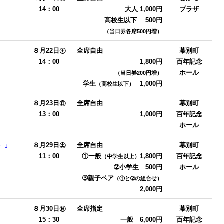
14：00
大人 1,000円
プラザ
高校生以下 500円
（当日券各席500円増）
８月22日㊏
全席自由
幕別町
14：00
1,800円
百年記念
ホール
（当日券200円増）
学生
1,000円
（高校生以下）
８月23日㊐
全席自由
幕別町
13：00
1,000円
百年記念
ホール
）」
８月29日㊏
全席自由
幕別町
11：00
①一般
1,800円
百年記念
（中学生以上）
➁小学生 500円
ホール
➂親子ペア
（①と➁の組合せ）
2,000円
８月30日㊐
全席指定
幕別町
15：30
一般 6,000円
百年記念