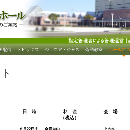
画配信
トピックス
ジュニア・ジャズ
落語教室
ホールに
ホール
ット
日 時
料 金
会 場
（税込）
８月22日㊏
全席自由
とかち