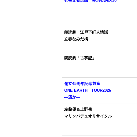
札幌交響楽団 幕別公演2026
朗読劇 江戸下町人情話
立春なみだ橋
朗読劇「古事記」
創立45周年記念
鼓童
ONE EARTH TOUR2026
―遥か―
左藤優＆上野岳
マリンバデュオリサイタル