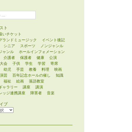
スト
扱いチケット
グランドミュージック
イベント後記
シニア
スポーツ
ノンジャンル
ジャンル
ホールインフォメーション
介護者
保護者
健康
公演
大会
子供
学生
学習
寄席
幼児
手芸
教養
料理
映画
演芸
百年記念ホールの催し
知識
福祉
絵画
落語教室
ギャラリー
講座
講演
レッジ連携講座
障害者
音楽
イブ