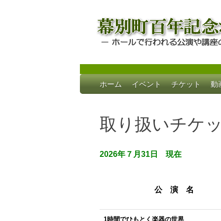
Skip
ホーム
イベント
チケット
動
to
幕別町百年記念
ホールで行われる公演や講座のご案内
content
取り扱いチケ
2026年７
月31
日
現在
公 演 名
1時間でひもとく楽器の世界