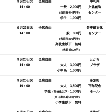
９月20日㊐
全席自由
中札内
14：00
一般 2,000円
文化創造
センター
（当日券500円増）
学生 1,000円
９月23日㊌
全席自由
音更町文化
14：00
一般 8
00円
センター
（当日券200円増）
高校生以下 無料
（当日券500円）
９月23日㊌
全席自由
とかち
14：00
大人 3,000円
プラザ
小中高 1,000円
９月25日㊎
全席自由
幕別町
19：00
大人 3,500円
百年記念
学生
1,000円
ホール
（高校生以下）
（当日券各席500円増
）
小学生以下 無料