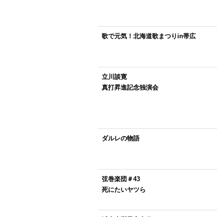
歌で元気！北海道歌まつりin帯広
立川談寛
真打昇進記念独演会
ダルレの物語
弦巻楽団＃43
死にたいヤツら