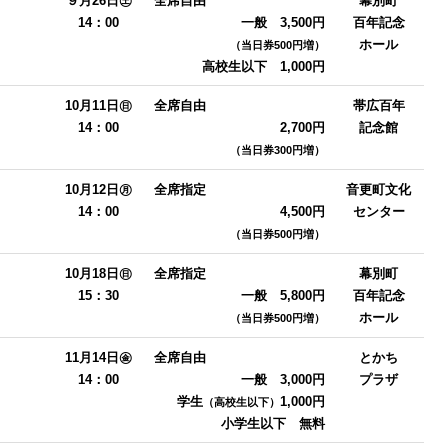
９月26日㊏
全席自由
幕別町
14：00
一般 3,500円
百年記念
ホール
（当日券500円増
）
高校生以下 1,000円
10月11日㊐
全席自由
帯広百年
14：00
2,700円
記念館
（当日券300円増
）
10月12日㊊
全席指定
音更町
文化
14：00
4,500円
センター
（当日券500円増
）
10月18日㊐
全席指定
幕別町
15：30
一般 5,800円
百年記念
ホール
（当日券500円増
）
11月14日㊎
全席自由
とかち
14：00
一般 3,000円
プラザ
学生
1,000円
（高校生以下）
小学生以下 無料