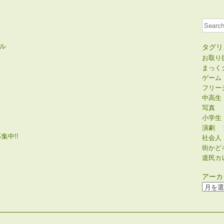
Search
ル
タグリ
お取り
まっく
ゲーム
フリー
中高生
写真
小学生
演劇
集中!!
社会人
街かど
道民カ
アーカ
ア
ー
カ
イ