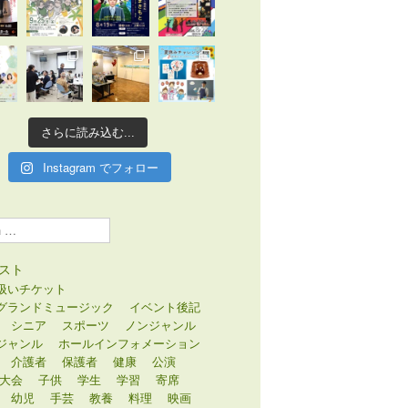
さらに読み込む...
Instagram でフォロー
スト
扱いチケット
グランドミュージック
イベント後記
シニア
スポーツ
ノンジャンル
ジャンル
ホールインフォメーション
介護者
保護者
健康
公演
大会
子供
学生
学習
寄席
幼児
手芸
教養
料理
映画