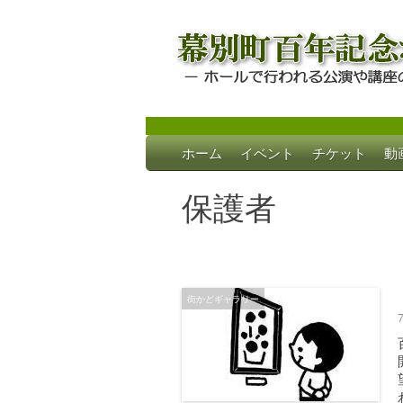
Skip
ホーム
イベント
チケット
動
to
幕別町百年記念
ホールで行われる公演や講座のご案内
content
保護者
街かどギャラリー