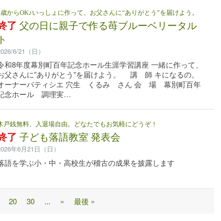
5歳からOK♪いっしょに作って、お父さんに“ありがとう”を届けよう。
終了
父の日に親子で作る苺ブルーベリータル
ト
2026/6/21（日）
令和8年度幕別町百年記念ホール生涯学習講座 一緒に作って、
お父さんに”ありがとう”を届けよう。 講 師 キになるの。
オーナーパティシエ 穴生 くるみ さん 会 場 幕別町百年
記念ホール 調理実…
木戸銭無料、入退場自由。どなたでもお気軽にどうぞ！
終了
子ども落語教室 発表会
2026年6月21日（日）
落語を学ぶ小・中・高校生が稽古の成果を披露します
20
30
...
»
最後 »