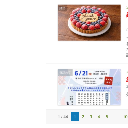
講座
落語教室
1 / 44
1
2
3
4
5
...
10
Post
navigation