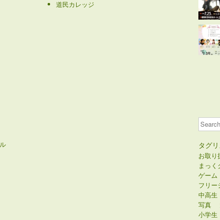
道民カレッジ
Search
ル
タグリ
お取り
まっく
ゲーム
フリー
中高生
写真
小学生