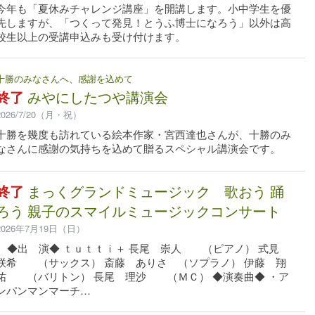
今年も「夏休みチャレンジ講座」を開講します。小中学生を優
先しますが、「つくって発見！とうふ博士になろう」以外は高
校生以上の受講申込みも受け付けます。
十勝のみなさんへ、感謝を込めて
終了
みやにしたつや講演会
2026/7/20（月・祝）
十勝を幾度も訪れている絵本作家・宮西達也さんが、十勝のみ
なさんに感謝の気持ちを込めて贈るスペシャル講演会です。
終了
まっくグランドミュージック 歌おう 踊
ろう 親子のスマイルミュージックコンサート
2026年7月19日（日）
◆出 演◆ ｔｕｔｔｉ＋ 長尾 崇人 （ピアノ） 式見
咲希 （サックス） 斎藤 ありさ （ソプラノ） 伊藤 翔
祐 （バリトン） 長尾 理沙 （ＭＣ） ◆演奏曲◆ ・ア
ンパンマンマーチ…