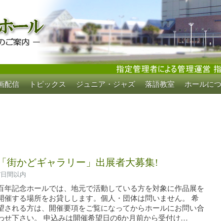
画配信
トピックス
ジュニア・ジャズ
落語教室
ホールに
ホール
「街かどギャラリー」出展者大募集!
7日間以内
百年記念ホールでは、地元で活動している方を対象に作品展を
開催する場所をお貸しします。個人・団体は問いません。 希
望される方は、開催要項をご覧になってからホールにお問い合
わせ下さい。 申込みは開催希望日の6か月前から受付け…