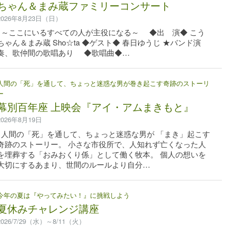
ちゃん＆まみ蔵ファミリーコンサート
2026年8月23日（日）
～ここにいるすべての人が主役になる～ ◆出 演◆ こう
ちゃん＆まみ蔵 Sho☆ta ◆ゲスト◆ 春日ゆうじ ★バンド演
奏、歌仲間の歌唱あり ◆歌唱曲◆…
人間の「死」を通して、ちょっと迷惑な男が巻き起こす奇跡のストーリ
ー
幕別百年座 上映会『アイ・アムまきもと』
2026年8月19日
人間の「死」を通して、ちょっと迷惑な男が 「まき」起こす
奇跡のストーリー。 小さな市役所で、人知れず亡くなった人
を埋葬する「おみおくり係」として働く牧本。 個人の想いを
大切にするあまり、世間のルールより自分…
今年の夏は『やってみたい！』に挑戦しよう
夏休みチャレンジ講座
2026/7/29（水）～8/11（火）