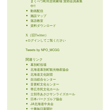
まくべつ町民芸術劇場 賛助会員募集
中!!
動画配信
施設マップ
落語教室
資料ダウンロード
X（旧Twitter）
※ログインしてご覧ください
Tweets by NPO_MCGG
関連リンク
幕別町役場
北海道幕別町観光物産協会
北海道文化財団
自治総合センター
音更町文化センター
帯広市民文化ホール
士別市あさひサンライズホール
日本パークゴルフ協会
JA北海道中央会
十勝毎日新聞社