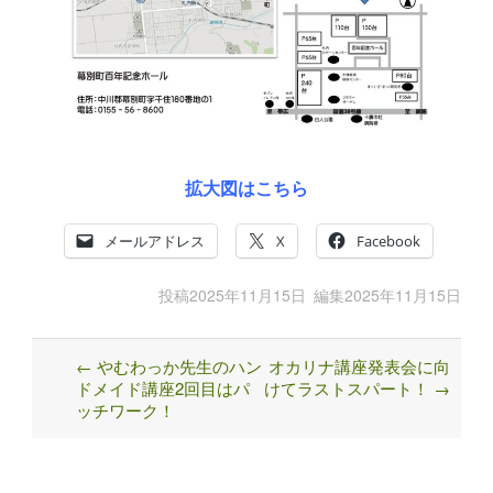
拡大図はこちら
メールアドレス
X
Facebook
投稿
2025年11月15日
編集
2025年11月15日
←
やむわっか先生のハン
オカリナ講座発表会に向
Post
ドメイド講座2回目はパ
けてラストスパート！
→
navigation
ッチワーク！