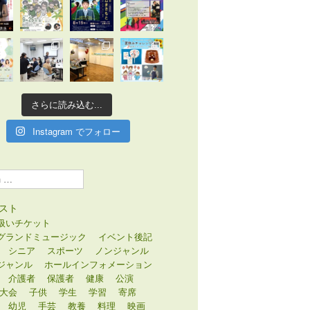
さらに読み込む...
Instagram でフォロー
スト
扱いチケット
グランドミュージック
イベント後記
シニア
スポーツ
ノンジャンル
ジャンル
ホールインフォメーション
介護者
保護者
健康
公演
大会
子供
学生
学習
寄席
幼児
手芸
教養
料理
映画