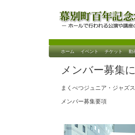
Skip
ホーム
イベント
チケット
動
to
幕別町百年記念
ホールで行われる公演や講座のご案内
content
メンバー募集
まくべつジュニア・ジャズス
メンバー募集要項