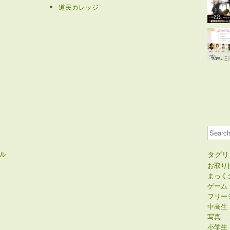
道民カレッジ
Search
ル
タグリ
お取り
まっく
ゲーム
フリー
中高生
写真
小学生