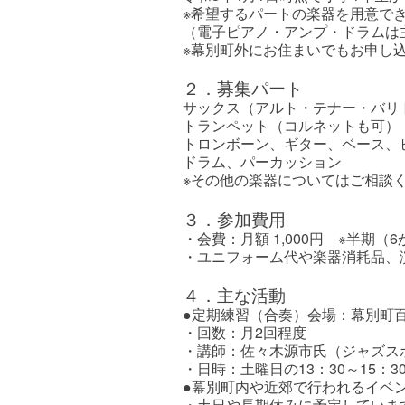
※希望するパートの楽器を用意で
（電子ピアノ・アンプ・ドラムは
※幕別町外にお住まいでもお申し
２
．募集パート
サックス（アルト・テナー・バリ
トランペット（コルネットも可）
トロンボーン、ギター、ベース、
ドラム、パーカッション
※その他の楽器についてはご相談
３．参加費用
・会費：月額 1,000円 ※半期（
・ユニフォーム代や楽器消耗品、
４．主な活動
●定期練習（合奏）会場：幕別町
・回数：月2回程度
・講師：佐々木源市氏（ジャズス
・日時：土曜日の13：30～15：3
●幕別町内や近郊で行われるイベ
・土日や長期休みに予定していま