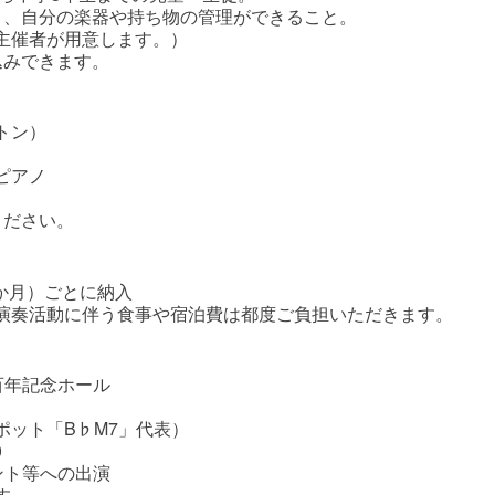
き、自分の楽器や持ち物の管理ができること。
主催者が用意します。）
込みできます。
トン）
ピアノ
ください。
6か月）ごとに納入
演奏活動に伴う食事や宿泊費は都度ご負担いただきます。
百年記念ホール
ポット「B♭M7」代表）
0
ント等への出演
す。