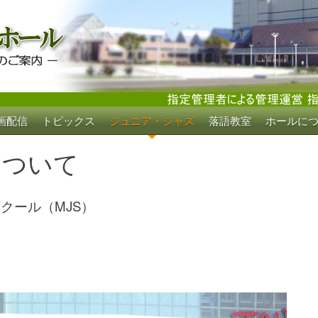
画配信
トピックス
ジュニア・ジャズ
落語教室
ホールに
ホール
について
クール（MJS）