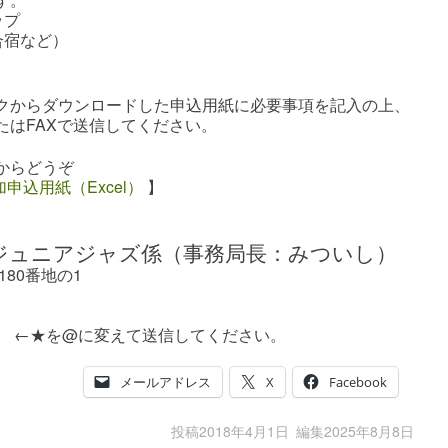
ップ
合宿など）
クからダウンロードした申込用紙に必要事項を記入の上、
たはFAXで送信してください。
からどうぞ
加申込用紙（Excel）
】
ジュニアジャズ係（事務局長：みついし）
180番地の1
il.com ←★を@に変えて送信してください。
メールアドレス
X
Facebook
投稿
2018年4月1日
編集
2025年8月8日