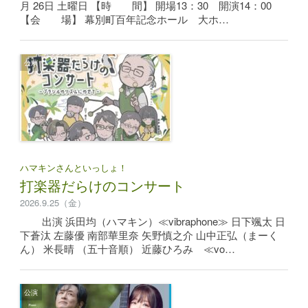
月 26日 土曜日 【時 間】 開場13：30 開演14：00
【会 場】 幕別町百年記念ホール 大ホ…
公演
ハマキンさんといっしょ！
打楽器だらけのコンサート
2026.9.25（金）
出演 浜田均（ハマキン）≪vibraphone≫ 日下颯太 日
下蒼汰 左藤優 南部華里奈 矢野慎之介 山中正弘（まーく
ん） 米長晴 （五十音順） 近藤ひろみ ≪vo…
公演