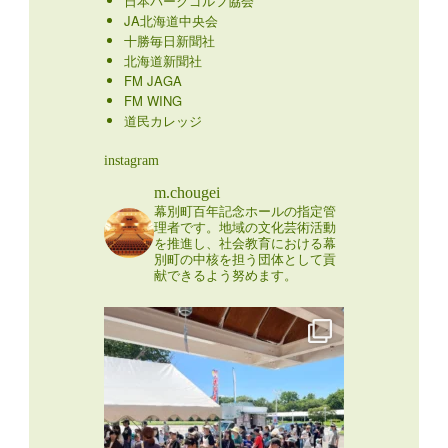
日本パークゴルフ協会
JA北海道中央会
十勝毎日新聞社
北海道新聞社
FM JAGA
FM WING
道民カレッジ
instagram
m.chougei
幕別町百年記念ホールの指定管
理者です。地域の文化芸術活動
を推進し、社会教育における幕
別町の中核を担う団体として貢
献できるよう努めます。