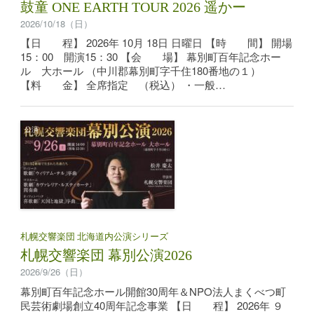
鼓童 ONE EARTH TOUR 2026 遥かー
2026/10/18（日）
【日 程】 2026年 10月 18日 日曜日 【時 間】 開場
15：00 開演15：30 【会 場】 幕別町百年記念ホー
ル 大ホール （中川郡幕別町字千住180番地の１）
【料 金】 全席指定 （税込） ・一般…
公演
札幌交響楽団 北海道内公演シリーズ
札幌交響楽団 幕別公演2026
2026/9/26（日）
幕別町百年記念ホール開館30周年＆NPO法人まくべつ町
民芸術劇場創立40周年記念事業 【日 程】 2026年 ９