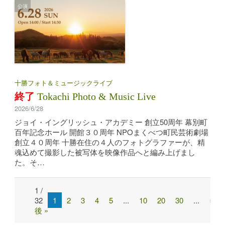
公演
十勝フォト＆ミュージックライブ
終了
Tokachi Photo & Music Live
2026/6/28
ジョイ・イングリッシュ・アカデミー 創立50周年 幕別町
百年記念ホール 開館３０周年 NPOまくべつ町民芸術劇場
創立４０周年 十勝在住の４人のフォトグラファーが、精
魂込めて撮影した被写体を映像作品へと編み上げまし
た。そ…
1 /
Post
32
1
2
3
4
5
...
10
20
30
...
»
navigation
後 »