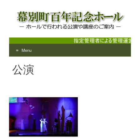
Menu
幕別町百年記念ホール
ホールで行われる公演や講座のご案内
Skip
公演
to
content
公演