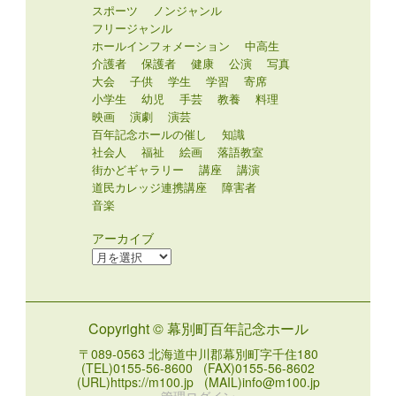
スポーツ
ノンジャンル
フリージャンル
ホールインフォメーション
中高生
介護者
保護者
健康
公演
写真
大会
子供
学生
学習
寄席
小学生
幼児
手芸
教養
料理
映画
演劇
演芸
百年記念ホールの催し
知識
社会人
福祉
絵画
落語教室
街かどギャラリー
講座
講演
道民カレッジ連携講座
障害者
音楽
アーカイブ
ア
ー
カ
イ
Copyright © 幕別町百年記念ホール
ブ
〒089-0563 北海道中川郡幕別町字千住180
(TEL)0155-56-8600 (FAX)0155-56-8602
(URL)https://m100.jp (MAIL)info@m100.jp
管理ログイン