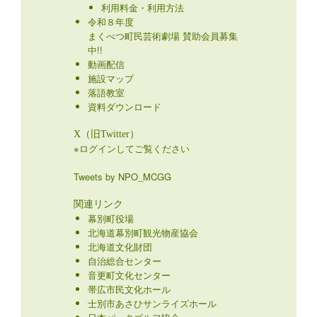
利用料金・利用方法
令和８年度
まくべつ町民芸術劇場 賛助会員募集
中!!
動画配信
施設マップ
落語教室
資料ダウンロード
X（旧Twitter）
※ログインしてご覧ください
Tweets by NPO_MCGG
関連リンク
幕別町役場
北海道幕別町観光物産協会
北海道文化財団
自治総合センター
音更町文化センター
帯広市民文化ホール
士別市あさひサンライズホール