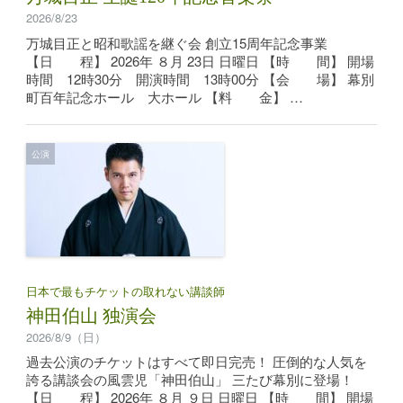
2026/8/23
万城目正と昭和歌謡を継ぐ会 創立15周年記念事業
【日 程】 2026年 ８月 23日 日曜日 【時 間】 開場
時間 12時30分 開演時間 13時00分 【会 場】 幕別
町百年記念ホール 大ホール 【料 金】 …
公演
日本で最もチケットの取れない講談師
神田伯山 独演会
2026/8/9（日）
過去公演のチケットはすべて即日完売！ 圧倒的な人気を
誇る講談会の風雲児「神田伯山」 三たび幕別に登場！
【日 程】 2026年 ８月 ９日 日曜日 【時 間】 開場