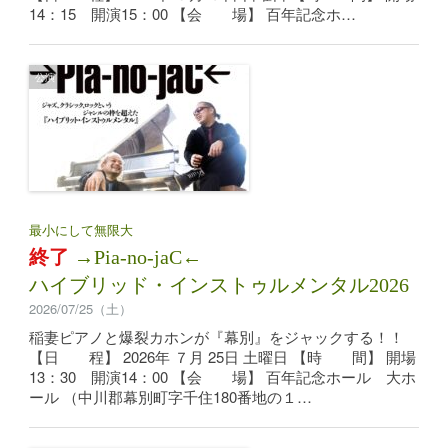
14：15 開演15：00 【会 場】 百年記念ホ…
公演
最小にして無限大
終了
→Pia-no-jaC←
ハイブリッド・インストゥルメンタル2026
2026/07/25（土）
稲妻ピアノと爆裂カホンが『幕別』をジャックする！！
【日 程】 2026年 ７月 25日 土曜日 【時 間】 開場
13：30 開演14：00 【会 場】 百年記念ホール 大ホ
ール （中川郡幕別町字千住180番地の１…