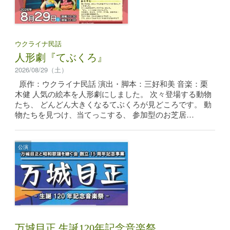
ウクライナ民話
人形劇『てぶくろ』
2026/08/29（土）
原作：ウクライナ民話 演出・脚本：三好和美 音楽：栗
木健 人気の絵本を人形劇にしました。 次々登場する動物
たち、 どんどん大きくなるてぶくろが見どころです。 動
物たちを見つけ、当てっこする、 参加型のお芝居…
公演
万城目正 生誕120年記念音楽祭