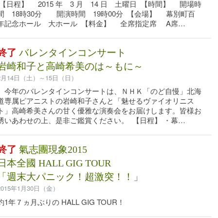
【日程】 2015 年 3 月 14 日 土曜日 【時間】 開場時
間 18時30分 開演時間 19時00分 【会場】 幕別町百
年記念ホール 大ホール 【料金】 全席指定席 A席…
終了
バレンタインコンサート
岩崎和子と高崎希美のは～もに～
2月14日（土）～15日（日）
今年のバレンタインコンサートは、ＮＨＫ「のど自慢」北海
道専属ピアニストの岩崎和子さんと「魅せるヴァイオリニス
ト」高崎希美さんの甘く優雅な演奏会をお届けします。皆様お
誘いあわせの上、是非ご鑑賞ください。 【日程】 ・幕…
終了
氣志團現象2015
日本全國 HALL GIG TOUR
「週末大パニック！超激突！！」
2015年1月30日（金）
約1年７ヵ月ぶりの HALL GIG TOUR！