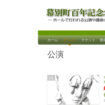
Skip
ホーム
イベント
チケット
動
to
幕別町百年記念
ホールで行われる公演や講座のご案内
content
公演
公演