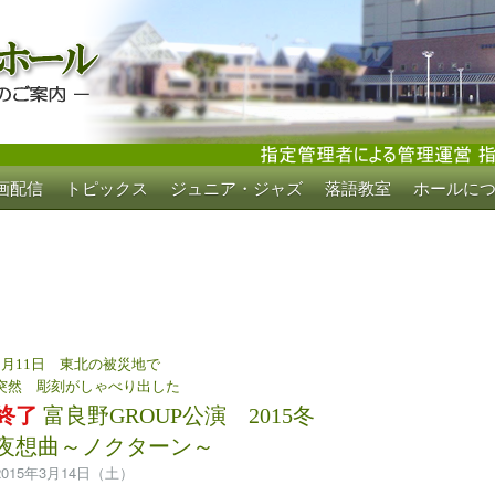
画配信
トピックス
ジュニア・ジャズ
落語教室
ホールに
ホール
3月11日 東北の被災地で
突然 彫刻がしゃべり出した
終了
富良野GROUP公演 2015冬
夜想曲～ノクターン～
2015年3月14日（土）