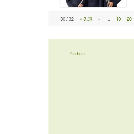
30 / 32
« 先頭
«
...
10
20
Post
navigation
Facebook