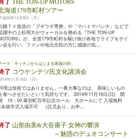
終了
THE TON-UP MOTORS
北海道179市町村ツアー
平成26年12月8日（月）
札幌ＴＶ放送の「ブギウギ専務」や「マハトマパンチ」などで
活躍中の上杉周大がヴォーカルを務める『THE TON-UP
MOTORS』が、全道179市町村を駆け抜け各地でライブ＆サイ
ン会を行い、ファンや地元住民の方に感謝の気…
テーマ「キッチンからはじまる家族の絆」
終了
コウケンテツ氏文化講演会
2014年11月16日（日）
料理は技術ではありません。一番大事なのは、 美味しいもの
を食べさせたいという気持ちです。 2014年11月16日(日) 開
演 15：00 幕別町百年記念ホール 大ホールにて 入場無料
※未就学児入場不可 （託児あり、お申…
終了
山形由美&大谷康子 女神の響演
～魅惑のデュオコンサート