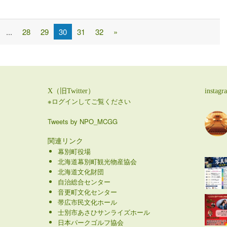
...
28
29
30
31
32
»
X（旧Twitter）
instagr
※ログインしてご覧ください
Tweets by NPO_MCGG
関連リンク
幕別町役場
北海道幕別町観光物産協会
北海道文化財団
自治総合センター
音更町文化センター
帯広市民文化ホール
士別市あさひサンライズホール
日本パークゴルフ協会