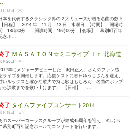
～
11月12日（水）
日本を代表するクラシック界の２大ミューズが贈る名曲の数々
【日程】 2014 年 11 月 12 日 水曜日 【時間】 開場時
間 18時30分 開演時間 19時00分 【会場】 幕別町百年
記念ホ…
終了
ＭＡＳＡＴＯＮ☆ミニライブ ｉｎ 北海道
10月20日（月）
2012年にメジャーデビューした「沢田正人」さんのファン感
謝ライブを開催します。応援ゲストに春日ゆうじさんを迎え、
甘いルックスと確かな歌声で持ち歌はもちろん、名曲のポップ
から演歌までを歌い上げます。 【日程】 …
終了
タイムファイブコンサート2014
10月19日（日）
あのスーパーコーラスグループが結成45周年を迎え、9年ぶり
に幕別町百年記念ホールでコンサートを行います。