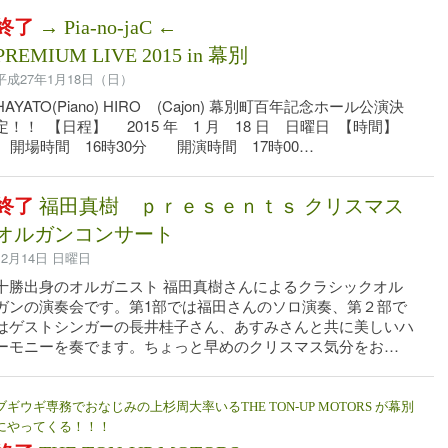
終了
→ Pia-no-jaC ←
PREMIUM LIVE 2015 in 幕別
平成27年1月18日（日）
HAYATO(Piano) HIRO (Cajon) 幕別町百年記念ホール公演決
定！！ 【日程】 2015 年 1 月 18 日 日曜日 【時間】
開場時間 16時30分 開演時間 17時00…
終了
福田真樹 ｐｒｅｓｅｎｔｓ クリスマス
オルガンコンサート
12月14日 日曜日
十勝出身のオルガニスト 福田真樹さんによるクラシックオル
ガンの演奏会です。第1部では福田さんのソロ演奏、第２部で
はゲストシンガーの長井桂子さん、あすみさんと共に美しいハ
ーモニーを奏でます。ちょっと早めのクリスマス気分をお…
ブギウギ専務でおなじみの上杉周大率いるTHE TON-UP MOTORS が幕別
にやってくる！！！