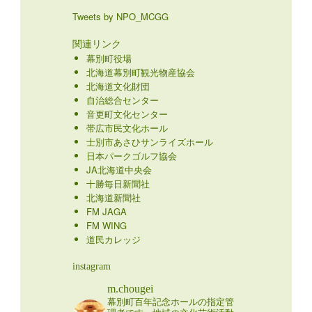
Tweets by NPO_MCGG
関連リンク
幕別町役場
北海道幕別町観光物産協会
北海道文化財団
自治総合センター
音更町文化センター
帯広市民文化ホール
士別市あさひサンライズホール
日本パークゴルフ協会
JA北海道中央会
十勝毎日新聞社
北海道新聞社
FM JAGA
FM WING
道民カレッジ
instagram
m.chougei
幕別町百年記念ホールの指定管