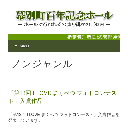
Menu
幕別町百年記念ホール
ホールで行われる公演や講座のご案内
Skip
ノンジャンル
to
content
「第13回 I LOVE まくべつ フォトコンテス
ト」入賞作品
「第13回 I LOVE まくべつ フォトコンテスト」入賞作品を
発表しています。