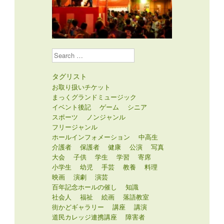
Search
タグリスト
お取り扱いチケット
まっくグランドミュージック
イベント後記
ゲーム
シニア
スポーツ
ノンジャンル
フリージャンル
ホールインフォメーション
中高生
介護者
保護者
健康
公演
写真
大会
子供
学生
学習
寄席
小学生
幼児
手芸
教養
料理
映画
演劇
演芸
百年記念ホールの催し
知識
社会人
福祉
絵画
落語教室
街かどギャラリー
講座
講演
道民カレッジ連携講座
障害者