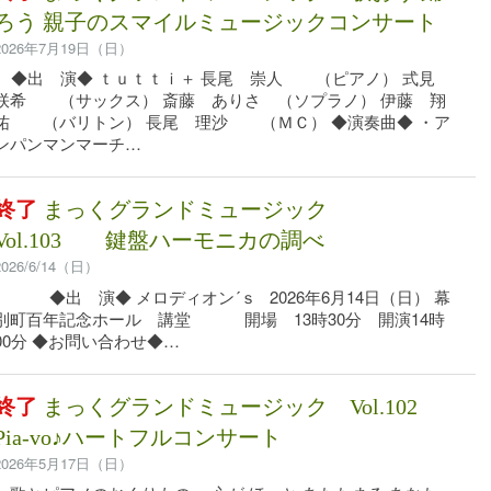
ろう 親子のスマイルミュージックコンサート
2026年7月19日（日）
◆出 演◆ ｔｕｔｔｉ＋ 長尾 崇人 （ピアノ） 式見
咲希 （サックス） 斎藤 ありさ （ソプラノ） 伊藤 翔
祐 （バリトン） 長尾 理沙 （ＭＣ） ◆演奏曲◆ ・ア
ンパンマンマーチ…
終了
まっくグランドミュージック
Vol.103 鍵盤ハーモニカの調べ
2026/6/14（日）
◆出 演◆ メロディオン´ｓ 2026年6月14日（日） 幕
別町百年記念ホール 講堂 開場 13時30分 開演14時
00分 ◆お問い合わせ◆…
終了
まっくグランドミュージック Vol.102
Pia-vo♪ハートフルコンサート
2026年5月17日（日）