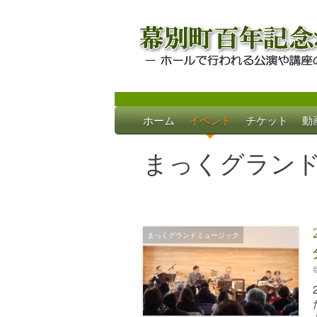
Skip
ホーム
イベント
チケット
動
to
幕別町百年記念
ホールで行われる公演や講座のご案内
content
まっくグラン
まっくグランドミュージック