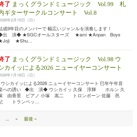
終了
まっくグランドミュージック Vol.99 札
内ギターサークルコンサート Vol.8
2026年2月15日（日）
結成9年目のメンバーで 幅広いジャンルを演奏します！
◆出 演◆ ★SGCオールスターズ ★ami ★Anpan Boys
★Joji ★Shu…
終了
まっくグランドミュージック Vol.98 ウ
シカイッによる2026 ニューイヤーコンサート
2026年1月18日（日）
ウシカイッによる2026 ニューイヤーコンサート 巳年午年音
楽への誘い ◆出 演◆ ウシカイッ 久保 淳輝 ホルン 久
保 由香里 ピアノ 小塚 嵩二 トロンボーン 佐藤 邑
紀 トランペッ…
...
»
最後 »