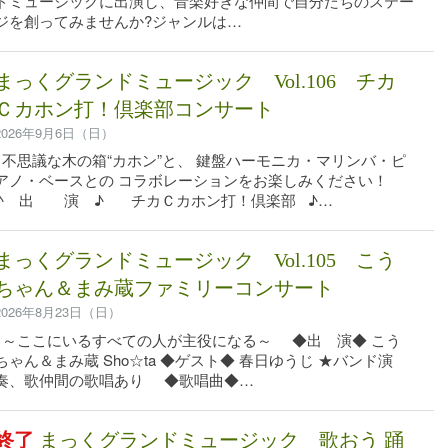
ドミュージックに出演し、音楽好きな仲間で自分たちのステー
ジを創ってみませんか?ジャンルは…
まっくグランドミュージック Vol.106 チカ
Ｃカホン打！倶楽部コンサート
2026年9月6日（日）
不思議な木の箱“カホン”と、 鍵盤ハーモニカ・マリンバ・ピ
アノ・ベースとの コラボレーションをお楽しみください！
♪ 出 演 ♪ チカＣカホン打！倶楽部 ♪…
まっくグランドミュージック Vol.105 こう
ちゃん＆まみ蔵ファミリーコンサート
2026年8月23日（日）
～ここにいるすべての人が主役になる～ ◆出 演◆ こう
ちゃん＆まみ蔵 Sho☆ta ◆ゲスト◆ 春日ゆうじ ★バンド演
奏、歌仲間の歌唱あり ◆歌唱曲◆…
終了
まっくグランドミュージック 歌おう 踊