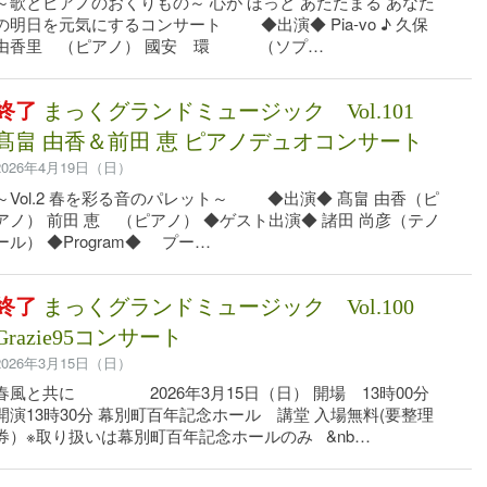
～歌とピアノのおくりもの～ 心が ほっと あたたまる あなた
の明日を元気にするコンサート ◆出演◆ Pia-vo ♪ 久保
由香里 （ピアノ） 國安 環 （ソプ…
終了
まっくグランドミュージック Vol.101
髙畠 由香＆前田 恵 ピアノデュオコンサート
2026年4月19日（日）
～Vol.2 春を彩る音のパレット～ ◆出演◆ 髙畠 由香（ピ
アノ） 前田 恵 （ピアノ） ◆ゲスト出演◆ 諸田 尚彦（テノ
ール） ◆Program◆ プー…
終了
まっくグランドミュージック Vol.100
Grazie95コンサート
2026年3月15日（日）
春風と共に 2026年3月15日（日） 開場 13時00分
開演13時30分 幕別町百年記念ホール 講堂 入場無料(要整理
券）※取り扱いは幕別町百年記念ホールのみ &nb…