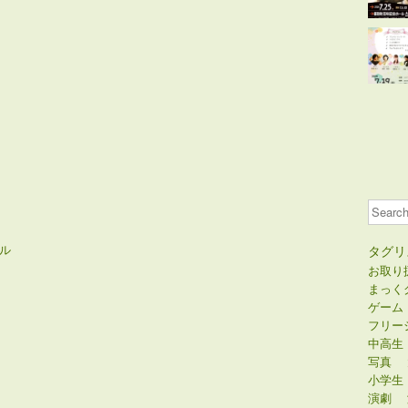
Search
ル
タグリ
お取り
まっく
ゲーム
フリー
中高生
写真
小学生
演劇