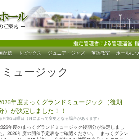
画配信
トピックス
ジュニア・ジャズ
落語教室
ホールに
ホール
ドミュージック
2026年度まっくグランドミュージック（後期
分）が決定しました！！
毎月第3日曜日（月によって変更となる場合があります）
2026年度のまっくグランドミュージック後期分が決定しまし
た。2026年度の開催予定表をご確認ください。 まっくグラン