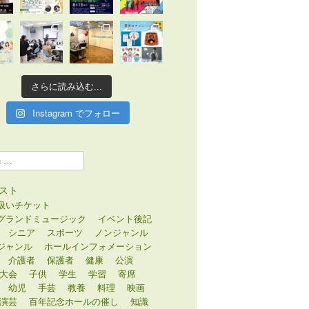
さらに読み込む...
Instagram でフォロー
スト
扱いチケット
グランドミュージック
イベント後記
シニア
スポーツ
ノンジャンル
ジャンル
ホールインフォメーション
介護者
保護者
健康
公演
大会
子供
学生
学習
寄席
幼児
手芸
教養
料理
映画
演芸
百年記念ホールの催し
知識