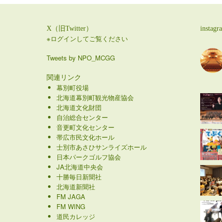
X（旧Twitter）
instagr
※ログインしてご覧ください
Tweets by NPO_MCGG
関連リンク
幕別町役場
北海道幕別町観光物産協会
北海道文化財団
自治総合センター
音更町文化センター
帯広市民文化ホール
士別市あさひサンライズホール
日本パークゴルフ協会
JA北海道中央会
十勝毎日新聞社
北海道新聞社
FM JAGA
FM WING
道民カレッジ