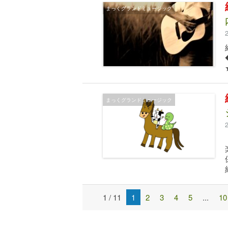
まっくグランドミュージック
まっくグランドミュージック
1 / 11
1
2
3
4
5
...
10
Post
navigation