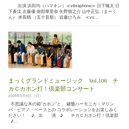
出演 浜田均（ハマキン）≪vibraphone≫ 日下颯太 日
下蒼汰 左藤優 南部華里奈 矢野慎之介 山中正弘（まーく
ん） 米長晴 （五十音順） 近藤ひろみ ≪vo…
まっくグランドミュージック
まっくグランドミュージック Vol.106 チ
カＣカホン打！倶楽部コンサート
2026年9月6日（日）
不思議な木の箱“カホン”と、 鍵盤ハーモニカ・マリン
バ・ピアノ・ベースとの コラボレーションをお楽しみく
ださい！ ♪ 出 演 ♪ チカＣカホン打！倶楽部
♪…