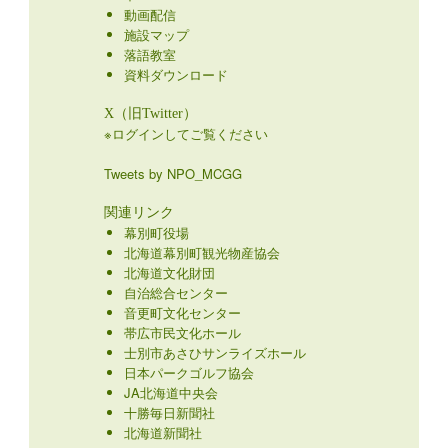
動画配信
施設マップ
落語教室
資料ダウンロード
X（旧Twitter）
※ログインしてご覧ください
Tweets by NPO_MCGG
関連リンク
幕別町役場
北海道幕別町観光物産協会
北海道文化財団
自治総合センター
音更町文化センター
帯広市民文化ホール
士別市あさひサンライズホール
日本パークゴルフ協会
JA北海道中央会
十勝毎日新聞社
北海道新聞社