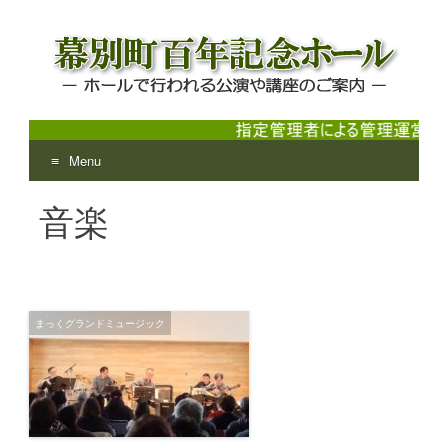
Menu
幕別町百年記念ホール
ホールで行われる公演や講座のご案内
Skip
音楽
to
content
まっくグランドミュージック