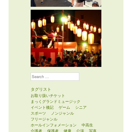
Search
タグリスト
お取り扱いチケット
まっくグランドミュージック
イベント後記
ゲーム
シニア
スポーツ
ノンジャンル
フリージャンル
ホールインフォメーション
中高生
介護者
保護者
健康
公演
写真