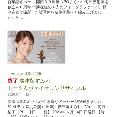
百年記念ホール 開館３０周年 NPOまくべつ町民芸術劇場
創立４０周年 十勝在住の４人のフォトグラファーが、精
魂込めて撮影した被写体を映像作品へと編み上げまし
た。そ…
公演
２年ぶりの北海道開催！
終了
廣津留すみれ
トーク＆ヴァイオリンリサイタル
2026.6.14（日）
廣津留すみれさんから素敵なメッセージが届きました
5/14UP ＜幕別公演＞ 出演：廣津留すみれ（Vn）・河野
紘子（Pf） 【日 程】 2026年 ６月 14日 日曜日 【時
間】 開場12：15 開演13：00…