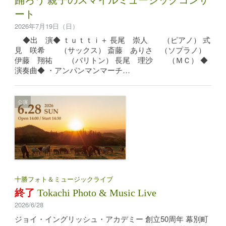
ート
2026年7月19日（日）
◆出 演◆ ｔｕｔｔｉ＋ 長尾 崇人 （ピアノ） 式
見 咲希 （サックス） 斎藤 ありさ （ソプラノ）
伊藤 翔祐 （バリトン） 長尾 理沙 （ＭＣ） ◆
演奏曲◆ ・アンパンマンマーチ…
公演
十勝フォト＆ミュージックライブ
終了
Tokachi Photo & Music Live
2026/6/28
ジョイ・イングリッシュ・アカデミー 創立50周年 幕別町