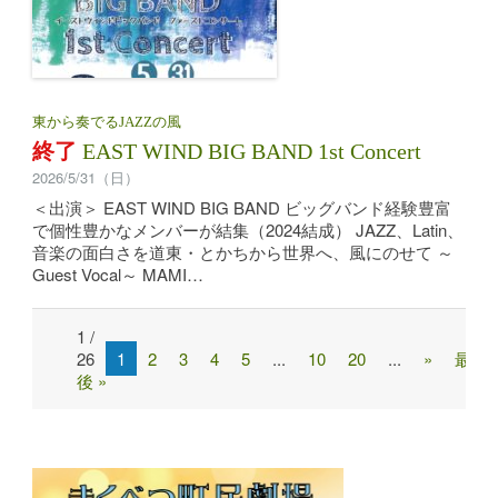
東から奏でるJAZZの風
終了
EAST WIND BIG BAND 1st Concert
2026/5/31（日）
＜出演＞ EAST WIND BIG BAND ビッグバンド経験豊富
で個性豊かなメンバーが結集（2024結成） JAZZ、Latin、
音楽の面白さを道東・とかちから世界へ、風にのせて ～
Guest Vocal～ MAMI…
1 /
Post
26
1
2
3
4
5
...
10
20
...
»
最
navigation
後 »