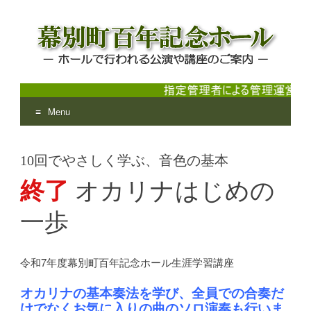
Menu
幕別町百年記念ホール
ホールで行われる公演や講座のご案内
Skip
to
10回でやさしく学ぶ、音色の基本
content
終了
オカリナはじめの
一歩
令和7年度幕別町百年記念ホール生涯学習講座
オカリナの基本奏法を学び、全員での合奏だ
けでなくお気に入りの曲のソロ演奏も行いま