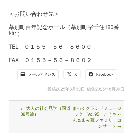
＜お問い合わせ先＞
幕別町百年記念ホール（幕別町字千住180番
地1）
TEL ０１５５－５６－８６００
FAX ０１５５－５６－８６０２
メールアドレス
X
Facebook
投稿
2025年8月30日
編集
2025年8月30日
←
大人の社会見学（国道
まっくグランドミュージ
Post
38号編）
ック Vol.95 こうちゃ
navigation
ん＆まみ蔵ファミリーコ
ンサート
→