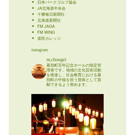
日本パークゴルフ協会
JA北海道中央会
十勝毎日新聞社
北海道新聞社
FM JAGA
FM WING
道民カレッジ
instagram
m.chougei
幕別町百年記念ホールの指定管
理者です。地域の文化芸術活動
を推進し、社会教育における幕
別町の中核を担う団体として貢
献できるよう努めます。