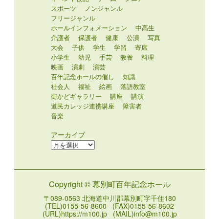
スポーツ
ノンジャンル
フリージャンル
ホールインフォメーション
中高生
介護者
保護者
健康
公演
写真
大会
子供
学生
学習
寄席
小学生
幼児
手芸
教養
料理
映画
演劇
演芸
百年記念ホールの催し
知識
社会人
福祉
絵画
落語教室
街かどギャラリー
講座
講演
道民カレッジ連携講座
障害者
音楽
アーカイブ
ア
ー
カ
イ
Copyright © 幕別町百年記念ホール
ブ
〒089-0563 北海道中川郡幕別町字千住180
(TEL)0155-56-8600 (FAX)0155-56-8602
(URL)https://m100.jp (MAIL)info@m100.jp