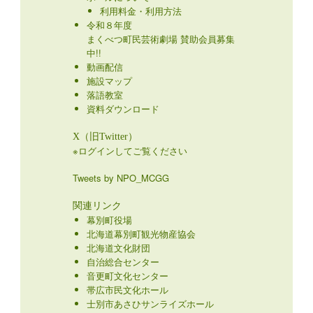
利用料金・利用方法
令和８年度
まくべつ町民芸術劇場 賛助会員募集
中!!
動画配信
施設マップ
落語教室
資料ダウンロード
X（旧Twitter）
※ログインしてご覧ください
Tweets by NPO_MCGG
関連リンク
幕別町役場
北海道幕別町観光物産協会
北海道文化財団
自治総合センター
音更町文化センター
帯広市民文化ホール
士別市あさひサンライズホール