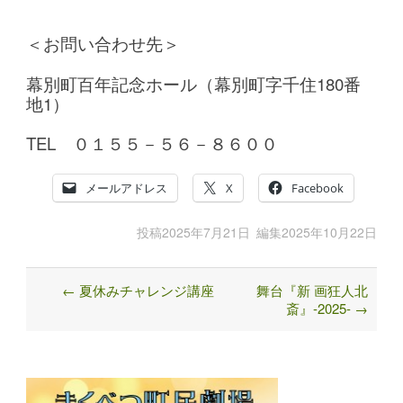
＜お問い合わせ先＞
幕別町百年記念ホール（幕別町字千住180番
地1）
TEL ０１５５－５６－８６００
メールアドレス
X
Facebook
投稿
2025年7月21日
編集
2025年10月22日
←
夏休みチャレンジ講座
舞台『新 画狂人北
Post
斎』-2025-
→
navigation