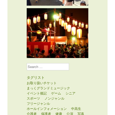
Search
タグリスト
お取り扱いチケット
まっくグランドミュージック
イベント後記
ゲーム
シニア
スポーツ
ノンジャンル
フリージャンル
ホールインフォメーション
中高生
介護者
保護者
健康
公演
写真