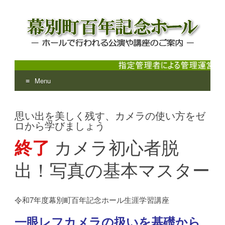
Menu
幕別町百年記念ホール
ホールで行われる公演や講座のご案内
Skip
to
思い出を美しく残す、カメラの使い方をゼ
content
ロから学びましょう
終了
カメラ初心者脱
出！写真の基本マスター
令和7年度幕別町百年記念ホール生涯学習講座
一眼レフカメラの扱いを基礎から