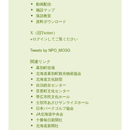
動画配信
施設マップ
落語教室
資料ダウンロード
X（旧Twitter）
※ログインしてご覧ください
Tweets by NPO_MCGG
関連リンク
幕別町役場
北海道幕別町観光物産協会
北海道文化財団
自治総合センター
音更町文化センター
帯広市民文化ホール
士別市あさひサンライズホール
日本パークゴルフ協会
JA北海道中央会
十勝毎日新聞社
北海道新聞社