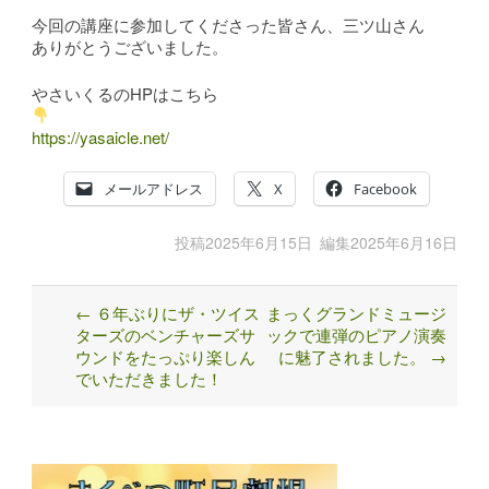
今回の講座に参加してくださった皆さん、三ツ山さん
ありがとうございました。
やさいくるのHPはこちら
https://yasaicle.net/
メールアドレス
X
Facebook
投稿
2025年6月15日
編集
2025年6月16日
←
６年ぶりにザ・ツイス
まっくグランドミュージ
Post
ターズのベンチャーズサ
ックで連弾のピアノ演奏
navigation
ウンドをたっぷり楽しん
に魅了されました。
→
でいただきました！