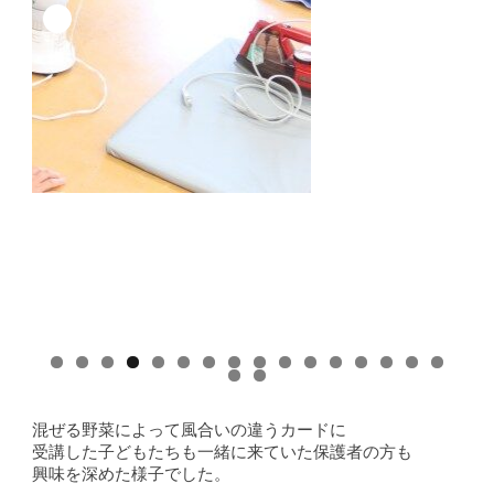
0
1
2
3
4
5
6
7
8
混ぜる野菜によって風合いの違うカードに
受講した子どもたちも一緒に来ていた保護者の方も
興味を深めた様子でした。