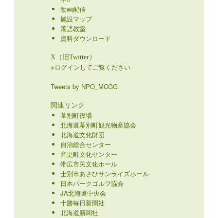
動画配信
施設マップ
落語教室
資料ダウンロード
X（旧Twitter）
※ログインしてご覧ください
Tweets by NPO_MCGG
関連リンク
幕別町役場
北海道幕別町観光物産協会
北海道文化財団
自治総合センター
音更町文化センター
帯広市民文化ホール
士別市あさひサンライズホール
日本パークゴルフ協会
JA北海道中央会
十勝毎日新聞社
北海道新聞社