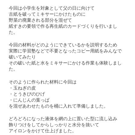
今回は小学生を対象として父の日に向けて
古紙を破ってミキサーにかけたものに
野菜の廃棄される部分を混ぜて
紙すきの要領で作る再生紙のカードづくりを行いまし
た。
今回の材料がどのようにできているかを説明するため
実際に学習塾などで不要となったコピー用紙をみんなで
破いてみたり
その破いた紙と水をミキサーにかける作業も体験しまし
た。
そのように作られた材料に今回は
・玉ねぎの皮
・とうきびのひげ
・にんじんの葉っぱ
を混ぜあわせたものを桶に入れて準備しました。
どろどろになった液体を網の上に置いた型に流し込み
飾りつけをしてからしっかりと水分を抜いて
アイロンをかけて仕上げました。