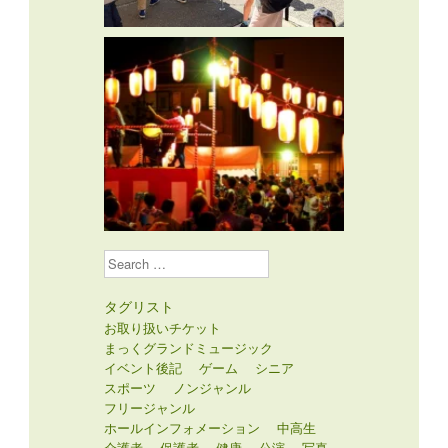
Search
タグリスト
お取り扱いチケット
まっくグランドミュージック
イベント後記
ゲーム
シニア
スポーツ
ノンジャンル
フリージャンル
ホールインフォメーション
中高生
介護者
保護者
健康
公演
写真