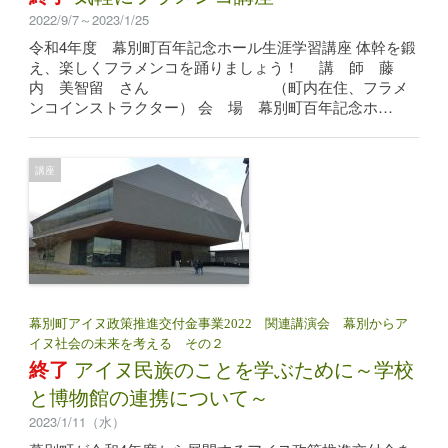
2022/9/7～2023/1/25
令和4年度 幕別町百年記念ホール生涯学習講座 体幹を鍛
え、楽しくフラメンコを踊りましょう！ 講 師 藤
内 美智留 さん （町内在住、フラメ
ンコインストラクター） 会 場 幕別町百年記念ホ…
講座
幕別町アイヌ政策推進交付金事業2022 関連講演会 幕別からア
イヌ社会の未来を考える その２
終了
アイヌ民族のことを学ぶために～学校
と博物館の連携について～
2023/1/11（水）