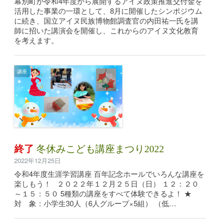
幕別町が令和4年度から展開するアイヌ政策推進交付金を
活用した事業の一環として、8月に開催したシンポジウム
に続き、国立アイヌ民族博物館調査官の内田祐一氏を講
師に招いた講演会を開催し、これからのアイヌ文化教育
を考えます。
講座
終了
冬休みこども講座まつり2022
2022年12月25日
令和4年度生涯学習講座 百年記念ホールでいろんな講座を
楽しもう！ ２０２２年１２月２５日（日） １２：２０
～１５：５０ 5種類の講座をすべて体験できるよ！ ★
対 象：小学生30人（6人グループ×5組） （低…