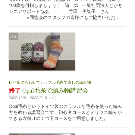
100歳を目指しましょう！ 講 師 一般社団法人とかち
シニアサポート協会 竹田 美智子 さん
※同協会のスタッフの皆様にもご協力いただ…
講座
レベルに合わせてカラフル毛糸で癒しの編み物
終了
Opal毛糸で編み物講習会
2022/10/6～2023/2/16（木）
Opal毛糸というドイツ製のカラフルな毛糸を使った編み
方を教わる講習会です。初心者コースとメリヤス編みが
できる方向けのくつ下コースをご用意しました。