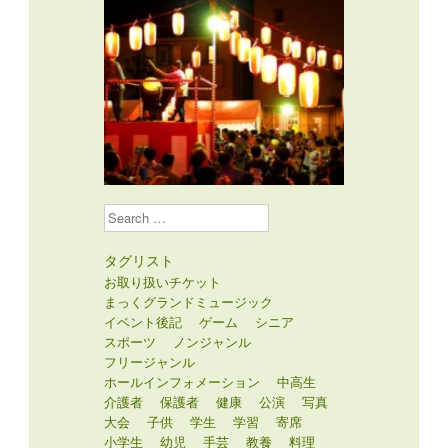
Search
タグリスト
お取り扱いチケット
まっくグランドミュージック
イベント後記
ゲーム
シニア
スポーツ
ノンジャンル
フリージャンル
ホールインフォメーション
中高生
介護者
保護者
健康
公演
写真
大会
子供
学生
学習
寄席
小学生
幼児
手芸
教養
料理