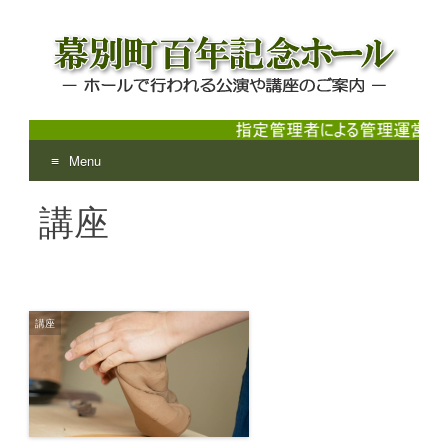
Menu
幕別町百年記念ホール
ホールで行われる公演や講座のご案内
Skip
講座
to
content
講座