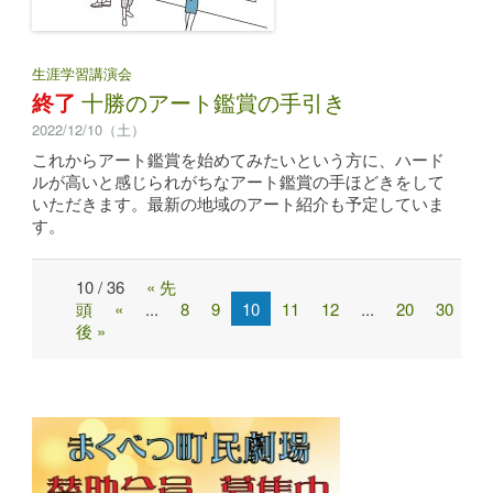
生涯学習講演会
終了
十勝のアート鑑賞の手引き
2022/12/10（土）
これからアート鑑賞を始めてみたいという方に、ハード
ルが高いと感じられがちなアート鑑賞の手ほどきをして
いただきます。最新の地域のアート紹介も予定していま
す。
10 / 36
« 先
Post
頭
«
...
8
9
10
11
12
...
20
30
...
navigation
後 »