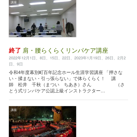
講座
終了
肩・腰らくらくリンパケア講座
2022年12月1日、8日、15日、22日、2023年1月19日、26日、2月2
日、9日
令和4年度幕別町百年記念ホール生涯学習講座 「押さな
い・揉まない・引っ張らない」で体らくらく！ 講
師 松井 千秋（まつい ちあき）さん （さ
とう式リンパケア公認上級インストラクター…
講座