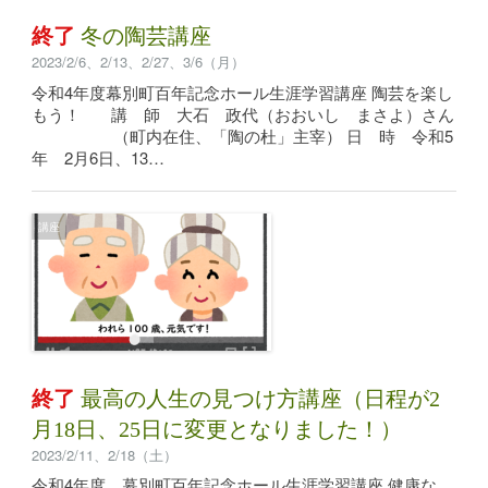
終了
冬の陶芸講座
2023/2/6、2/13、2/27、3/6（月）
令和4年度幕別町百年記念ホール生涯学習講座 陶芸を楽し
もう！ 講 師 大石 政代（おおいし まさよ）さん
（町内在住、「陶の杜」主宰） 日 時 令和5
年 2月6日、13…
講座
終了
最高の人生の見つけ方講座（日程が2
月18日、25日に変更となりました！）
2023/2/11、2/18（土）
令和4年度 幕別町百年記念ホール生涯学習講座 健康な