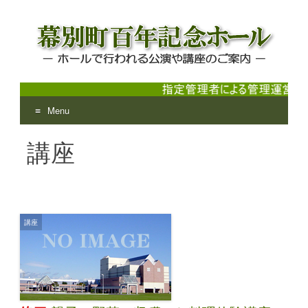
Menu
幕別町百年記念ホール
ホールで行われる公演や講座のご案内
Skip
講座
to
content
講座