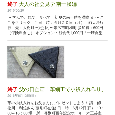
終了
大人の社会見学 南十勝編
2016/06/20
〜 学んで、観て、食べて 初夏の南十勝を満喫 ♬ 〜 こ
こをクリック ↑ 日 時：６月２０日（月） 雨天決行
行 先：大樹町〜更別村〜帯広市昭和町 参加費：600円
（保険料含む） オプション：昼食代1,000円「一膳食堂…
講座
終了
父の日企画「革細工で小銭入れ作り」
2016年6月12日(日）
革の小銭入れをお父さんにプレゼントしよう！ 講 師
松川 利雄さん(幕別町在住) 日 時 6月12日(日) 13：
00～16：00 場 所 幕別町百年記念ホール 木工芸室