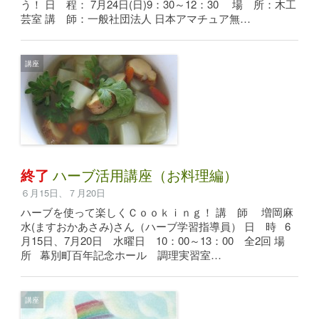
う！ 日 程： 7月24日(日)9：30～12：30 場 所：木工
芸室 講 師：一般社団法人 日本アマチュア無…
講座
終了
ハーブ活用講座（お料理編）
６月15日、７月20日
ハーブを使って楽しくＣｏｏｋｉｎｇ！ 講 師 増岡麻
水(ますおかあさみ)さん（ハーブ学習指導員） 日 時 6
月15日、7月20日 水曜日 10：00～13：00 全2回 場
所 幕別町百年記念ホール 調理実習室…
講座