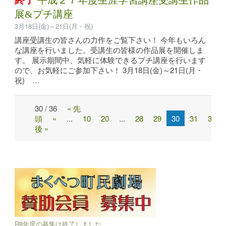
展&プチ講座
3月18日(金)～21日(月・祝)
講座受講生の皆さんの力作をご覧下さい！ 今年もいろん
な講座を行いました。受講生の皆様の作品展を開催しま
す。 展示期間中、気軽に体験できるプチ講座を行います
ので、お気軽にご参加下さい！ 3月18日(金)～21日(月・
祝) …
30 / 36
« 先
Post
頭
«
...
10
20
...
28
29
30
31
32
navigation
後 »
R8年度の募集は終了しました