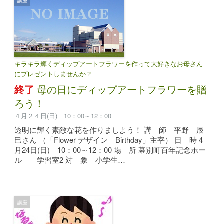
講座
キラキラ輝くディップアートフラワーを作って大好きなお母さん
にプレゼントしませんか？
終了
母の日にディップアートフラワーを贈
ろう！
４月２４日(日) 10：00～12：00
透明に輝く素敵な花を作りましよう！ 講 師 平野 辰
巳さん （「Flower デザイン Birthday」主宰） 日 時 4
月24日(日) 10：00～12：00 場 所 幕別町百年記念ホー
ル 学習室2 対 象 小学生…
講座