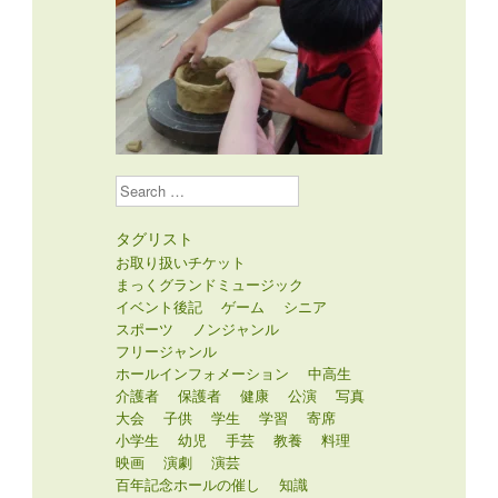
Search
タグリスト
お取り扱いチケット
まっくグランドミュージック
イベント後記
ゲーム
シニア
スポーツ
ノンジャンル
フリージャンル
ホールインフォメーション
中高生
介護者
保護者
健康
公演
写真
大会
子供
学生
学習
寄席
小学生
幼児
手芸
教養
料理
映画
演劇
演芸
百年記念ホールの催し
知識