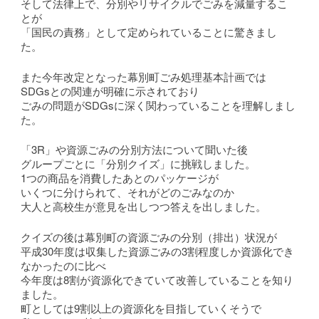
そして法律上で、分別やリサイクルでごみを減量するこ
とが
「国民の責務」として定められていることに驚きまし
た。
また今年改定となった幕別町ごみ処理基本計画では
SDGsとの関連が明確に示されており
ごみの問題がSDGsに深く関わっていることを理解しまし
た。
「3R」や資源ごみの分別方法について聞いた後
グループごとに「分別クイズ」に挑戦しました。
1つの商品を消費したあとのパッケージが
いくつに分けられて、それがどのごみなのか
大人と高校生が意見を出しつつ答えを出しました。
クイズの後は幕別町の資源ごみの分別（排出）状況が
平成30年度は収集した資源ごみの3割程度しか資源化でき
なかったのに比べ
今年度は8割が資源化できていて改善していることを知り
ました。
町としては9割以上の資源化を目指していくそうで