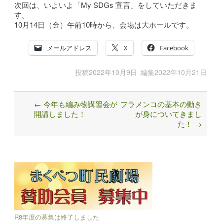
次回は、いよいよ「My SDGs 宣言」をしていただきま
す。
10月14日（金）午前10時から、会場は大ホールです。
メールアドレス
X
Facebook
投稿
2022年10月9日
編集
2022年10月21日
←
今年も編み物講習会が
フラメンコの基本の動き
Post
開講しました！
が身についてきまし
navigation
た！
→
R8年度の募集は終了しました