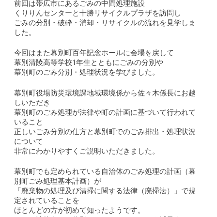
前回は帯広市にあるごみの中間処理施設
くりりんセンターと十勝リサイクルプラザを訪問し
ごみの分別・破砕・消却・リサイクルの流れを見学しま
した。
今回はまた幕別町百年記念ホールに会場を戻して
幕別清陵高等学校1年生とともにごみの分別や
幕別町のごみ分別・処理状況を学びました。
幕別町役場防災環境課地域環境係から佐々木係長にお越
しいただき
幕別町のごみ処理が法律や町の計画に基づいて行われて
いること
正しいごみ分別の仕方と幕別町でのごみ排出・処理状況
について
非常にわかりやすくご説明いただきました。
幕別町でも定められている自治体のごみ処理の計画（幕
別町ごみ処理基本計画）が
「廃棄物の処理及び清掃に関する法律（廃掃法）」で規
定されていることを
ほとんどの方が初めて知ったようです。