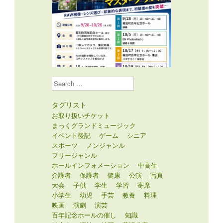
Search
タグリスト
お取り扱いチケット
まっくグランドミュージック
イベント後記
ゲーム
シニア
スポーツ
ノンジャンル
フリージャンル
ホールインフォメーション
中高生
介護者
保護者
健康
公演
写真
大会
子供
学生
学習
寄席
小学生
幼児
手芸
教養
料理
映画
演劇
演芸
百年記念ホールの催し
知識