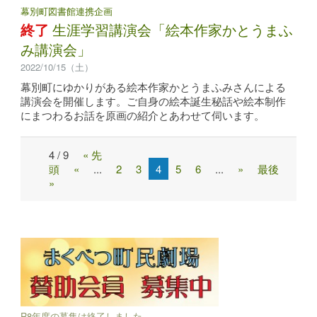
幕別町図書館連携企画
終了
生涯学習講演会「絵本作家かとうまふ
み講演会」
2022/10/15（土）
幕別町にゆかりがある絵本作家かとうまふみさんによる
講演会を開催します。ご自身の絵本誕生秘話や絵本制作
にまつわるお話を原画の紹介とあわせて伺います。
4 / 9
« 先
Post
頭
«
...
2
3
4
5
6
...
»
最後
navigation
»
R8年度の募集は終了しました