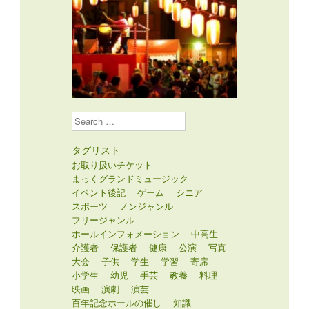
Search
タグリスト
お取り扱いチケット
まっくグランドミュージック
イベント後記
ゲーム
シニア
スポーツ
ノンジャンル
フリージャンル
ホールインフォメーション
中高生
介護者
保護者
健康
公演
写真
大会
子供
学生
学習
寄席
小学生
幼児
手芸
教養
料理
映画
演劇
演芸
百年記念ホールの催し
知識