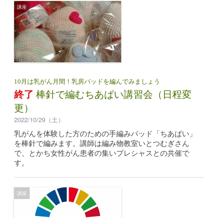
講座
10月は乳がん月間！乳房パッドを編んでみましょう
終了
棒針で編むちあぱい講習会（日程変
更）
2022/10/29（土）
乳がんを体験した方のための手編みパッド「ちあぱい」
を棒針で編みます。講師は編み物教室いとつむぎさん
で、とかち女性がん患者の集いプレシャスとの共催で
す。
講座