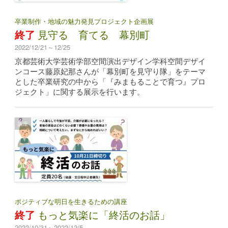
卒業制作・地域の魅力発見プロジェクト企画展
終了
見守る 育てる 幕別町
2022/12/21～12/25
京都芸術大学芸術学部空間演出デザイン学科空間デザイ
ンコース藤原妃那さんが「幕別町を見守り隊」をテーマ
とした卒業研究の中から「『みまもることで育つ』プロ
ジェクト」に関する展示を行います。
講座
ポジティブな明日を生きるための講座
終了
もっと気楽に「終活のお話」
2022/10/31～2022/12/5