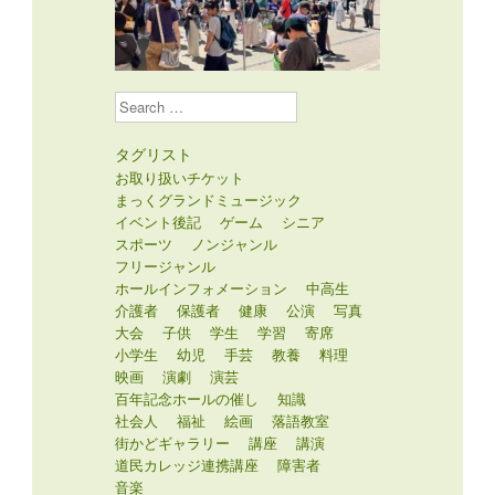
Search
タグリスト
お取り扱いチケット
まっくグランドミュージック
イベント後記
ゲーム
シニア
スポーツ
ノンジャンル
フリージャンル
ホールインフォメーション
中高生
介護者
保護者
健康
公演
写真
大会
子供
学生
学習
寄席
小学生
幼児
手芸
教養
料理
映画
演劇
演芸
百年記念ホールの催し
知識
社会人
福祉
絵画
落語教室
街かどギャラリー
講座
講演
道民カレッジ連携講座
障害者
音楽