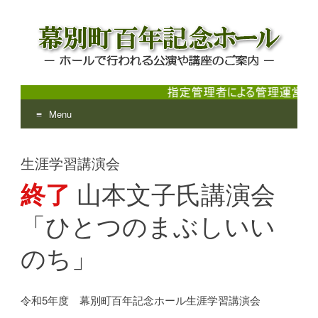
Menu
幕別町百年記念ホール
ホールで行われる公演や講座のご案内
Skip
to
生涯学習講演会
content
終了
山本文子氏講演会
「ひとつのまぶしいい
のち」
令和5年度 幕別町百年記念ホール生涯学習講演会