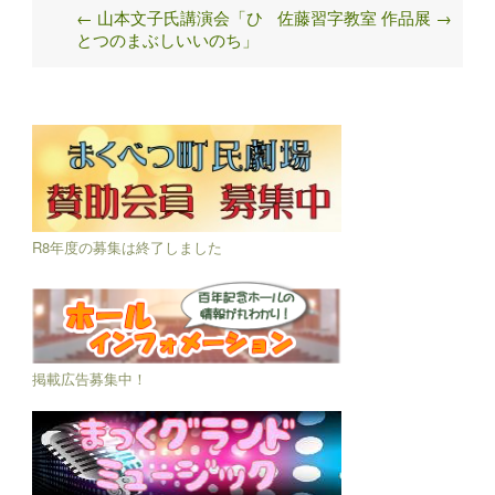
←
山本文子氏講演会「ひ
佐藤習字教室 作品展
→
Post
とつのまぶしいいのち」
navigation
R8年度の募集は終了しました
掲載広告募集中！