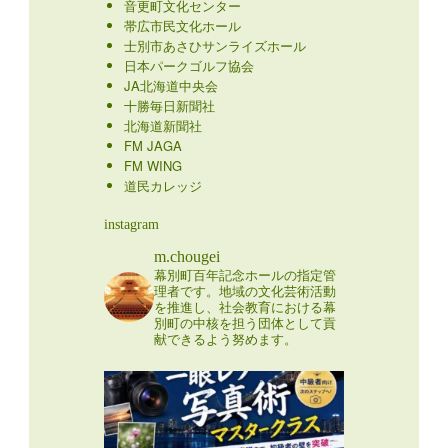
音更町文化センター
帯広市民文化ホール
士別市あさひサンライズホール
日本パークゴルフ協会
JA北海道中央会
十勝毎日新聞社
北海道新聞社
FM JAGA
FM WING
道民カレッジ
instagram
m.chougei
幕別町百年記念ホールの指定管
理者です。地域の文化芸術活動
を推進し、社会教育における幕
別町の中核を担う団体として貢
献できるよう努めます。