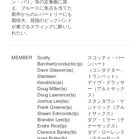
ン・パリ」等の定番曲に加
え、ブルースに焦点を当てた
新作からのレパートリーにも
期待大。屈指のビッグバンド
が奏でるスウィングに酔いし
れたい。
MEMBER
Scotty
スコッティ・バー
Barnhart(conductor,tp)
ンハート
Dave Glasser(as)
（コンダクター、
Stantawn
トランペット）
Kendrick(as)
デイヴ・グラッサ
Doug Miller(ts)
ー（アルトサック
Doug Lawrence(ts)
ス）
Joshua Lee(bs)
スタンタウン・ケ
Frank Greene(tp)
ンドリック（アル
Shawn Edmonds(tp)
トサックス）
Brandon Lee(tp)
ダグ・ミラー（テ
Endre Rice(tp)
ナーサックス）
Clarence Banks(tb)
ダグ・ローレンス
Isrea Butler(tb)
（テナーサック