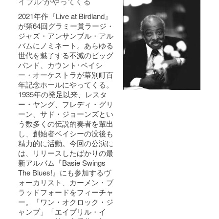
イブル”がやってくる
2021年作『Live at Birdland』
が第64回グラミー賞ラージ・
ジャズ・アンサンブル・アル
バムにノミネート。あらゆる
世代を魅了する不滅のビッグ
バンド、カウント･ベイシ
ー・オーケストラが幕別町百
年記念ホールにやってくる。
1935年の発足以来、レスタ
ー・ヤング、フレディ・グリ
ーン、サド・ジョーンズとい
う数多くの伝説的奏者を輩出
し、創始者ベイシーの没後も
精力的に活動。今回の公演に
は、リリースしたばかりの最
新アルバム『Basie Swings
The Blues!』にも参加するヴ
ォーカリスト、カーメン・ブ
ラッドフォードをフィーチャ
ー。「ワン・オクロック・ジ
ャンプ」「エイプリル・イ