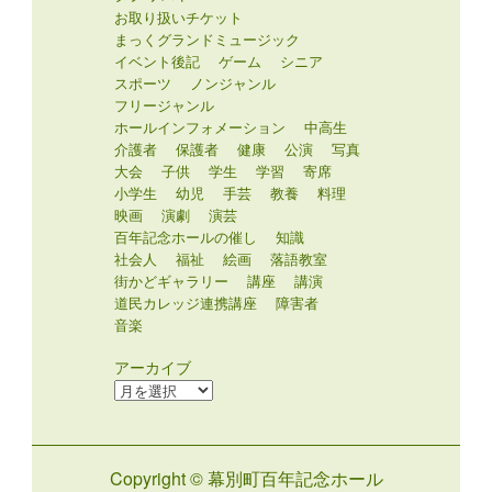
お取り扱いチケット
まっくグランドミュージック
イベント後記
ゲーム
シニア
スポーツ
ノンジャンル
フリージャンル
ホールインフォメーション
中高生
介護者
保護者
健康
公演
写真
大会
子供
学生
学習
寄席
小学生
幼児
手芸
教養
料理
映画
演劇
演芸
百年記念ホールの催し
知識
社会人
福祉
絵画
落語教室
街かどギャラリー
講座
講演
道民カレッジ連携講座
障害者
音楽
アーカイブ
ア
ー
カ
イ
Copyright © 幕別町百年記念ホール
ブ