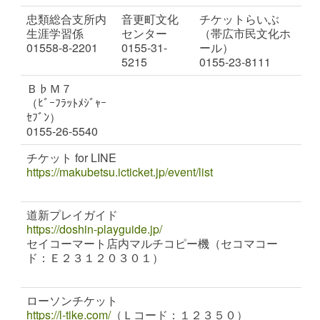
忠類総合支所内
音更町文化
チケットらいぶ
生涯学習係
センター
（帯広市民文化ホ
01558-8-2201
0155-31-
ール）
5215
0155-23-8111
Ｂ♭Ｍ７
（ﾋﾞｰﾌﾗｯﾄﾒｼﾞｬｰ
ｾﾌﾞﾝ）
0155-26-5540
チケット for LINE
https://makubetsu.icticket.jp/event/list
道新プレイガイド
https://doshin-playguide.jp/
セイコーマート店内マルチコピー機（セコマコー
ド：Ｅ２３１２０３０１）
ローソンチケット
https://l-tike.com/
（Ｌコード：１２３５０）