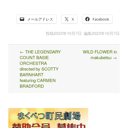
メールアドレス
X
Facebook
投稿
2023年10月7日
編集
2023年10月7日
←
THE LEGENDARY
WILD FLOWER in
Post
COUNT BASIE
makubetsu
→
navigation
ORCHESTRA
directed by SCOTTY
BARNHART
featuring CARMEN
BRADFORD