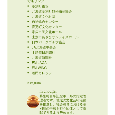
関連リンク
幕別町役場
北海道幕別町観光物産協会
北海道文化財団
自治総合センター
音更町文化センター
帯広市民文化ホール
士別市あさひサンライズホール
日本パークゴルフ協会
JA北海道中央会
十勝毎日新聞社
北海道新聞社
FM JAGA
FM WING
道民カレッジ
instagram
m.chougei
幕別町百年記念ホールの指定管
理者です。地域の文化芸術活動
を推進し、社会教育における幕
別町の中核を担う団体として貢
献できるよう努めます。