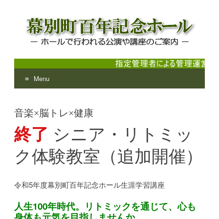
Menu
幕別町百年記念ホール
ホールで行われる公演や講座のご案内
Skip
to
音楽×脳トレ×健康
content
終了
シニア・リトミッ
ク体験教室（追加開催）
令和5年度幕別町百年記念ホール生涯学習講座
人生100年時代。リトミックを通じて、心も
身体も元気を目指しませんか。