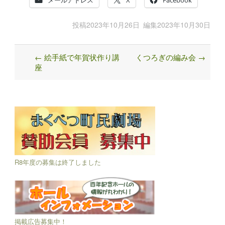
メールアドレス
X
Facebook
投稿
2023年10月26日
編集
2023年10月30日
←
絵手紙で年賀状作り講
くつろぎの編み会
→
Post
座
navigation
R8年度の募集は終了しました
掲載広告募集中！