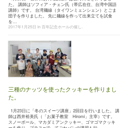
た。 講師はソフィア・チェン氏（帯広在住、台湾中国語
講師）です。 台湾麺線（タイワンミェンシェン）とごま
団子を作りました。 先に麺線を作って出来立てを試食
を…
2017年1月25日
in
百年記念ホールの催し
.
三種のナッツを使ったクッキーを作りまし
た。
1月23日に「冬のスイーツ講座」2回目を行いました。 講
師は西井裕美氏（「お菓子教室 Hiromi」主宰）です。
スノーボール、マカダミアンクッキー、ゴマゴマクッキ
ーを作り、プラスαで てごねパンの講習も行…