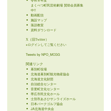
令和８年度
まくべつ町民芸術劇場 賛助会員募集
中!!
動画配信
施設マップ
落語教室
資料ダウンロード
X（旧Twitter）
※ログインしてご覧ください
Tweets by NPO_MCGG
関連リンク
幕別町役場
北海道幕別町観光物産協会
北海道文化財団
自治総合センター
音更町文化センター
帯広市民文化ホール
士別市あさひサンライズホール
日本パークゴルフ協会
JA北海道中央会