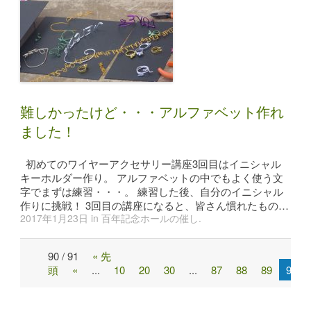
難しかったけど・・・アルファベット作れ
ました！
初めてのワイヤーアクセサリー講座3回目はイニシャル
キーホルダー作り。 アルファベットの中でもよく使う文
字でまずは練習・・・。 練習した後、自分のイニシャル
作りに挑戦！ 3回目の講座になると、皆さん慣れたもの…
2017年1月23日
in
百年記念ホールの催し
.
90 / 91
« 先
Post
頭
«
...
10
20
30
...
87
88
89
90
navigation