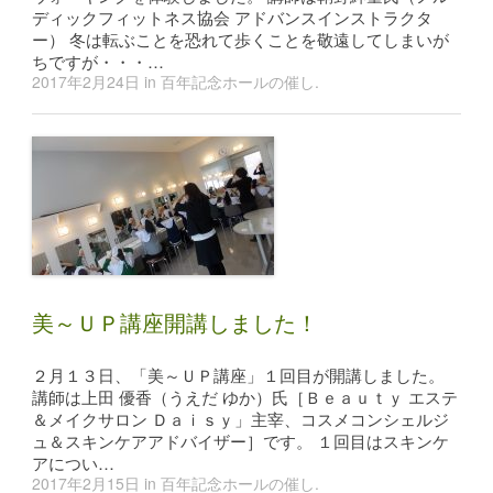
ディックフィットネス協会 アドバンスインストラクタ
ー） 冬は転ぶことを恐れて歩くことを敬遠してしまいが
ちですが・・・…
2017年2月24日
in
百年記念ホールの催し
.
美～ＵＰ講座開講しました！
２月１３日、「美～ＵＰ講座」１回目が開講しました。
講師は上田 優香（うえだ ゆか）氏［Ｂｅａｕｔｙ エステ
＆メイクサロン Ｄａｉｓｙ」主宰、コスメコンシェルジ
ュ＆スキンケアアドバイザー］です。 １回目はスキンケ
アについ…
2017年2月15日
in
百年記念ホールの催し
.