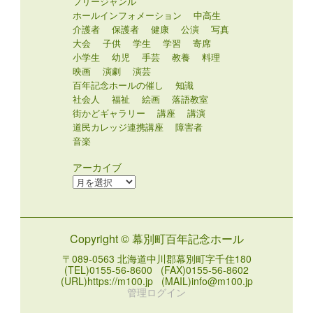
フリージャンル
ホールインフォメーション
中高生
介護者
保護者
健康
公演
写真
大会
子供
学生
学習
寄席
小学生
幼児
手芸
教養
料理
映画
演劇
演芸
百年記念ホールの催し
知識
社会人
福祉
絵画
落語教室
街かどギャラリー
講座
講演
道民カレッジ連携講座
障害者
音楽
アーカイブ
ア
ー
カ
イ
Copyright © 幕別町百年記念ホール
ブ
〒089-0563 北海道中川郡幕別町字千住180
(TEL)0155-56-8600 (FAX)0155-56-8602
(URL)https://m100.jp (MAIL)info@m100.jp
管理ログイン