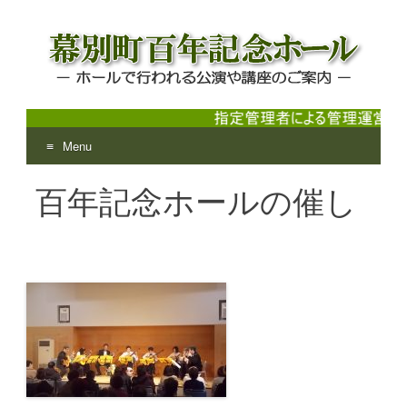
Menu
幕別町百年記念ホール
ホールで行われる公演や講座のご案内
Skip
百年記念ホールの催し
to
content