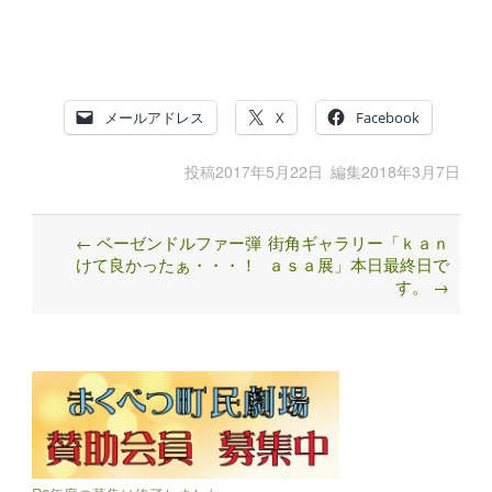
メールアドレス
X
Facebook
投稿
2017年5月22日
編集
2018年3月7日
←
ベーゼンドルファー弾
街角ギャラリー「ｋａｎ
Post
けて良かったぁ・・・！
ａｓａ展」本日最終日で
navigation
す。
→