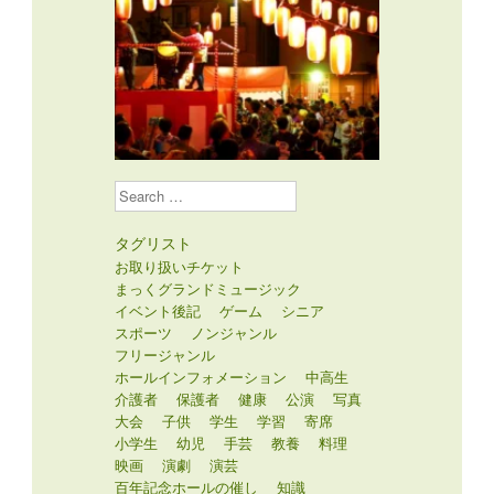
Search
タグリスト
お取り扱いチケット
まっくグランドミュージック
イベント後記
ゲーム
シニア
スポーツ
ノンジャンル
フリージャンル
ホールインフォメーション
中高生
介護者
保護者
健康
公演
写真
大会
子供
学生
学習
寄席
小学生
幼児
手芸
教養
料理
映画
演劇
演芸
百年記念ホールの催し
知識