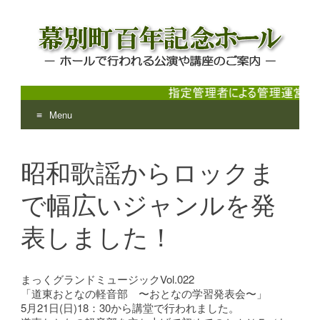
Menu
幕別町百年記念ホール
ホールで行われる公演や講座のご案内
Skip
to
昭和歌謡からロックま
content
で幅広いジャンルを発
表しました！
まっくグランドミュージックVol.022
「道東おとなの軽音部 〜おとなの学習発表会〜」
5月21日(日)18：30から講堂で行われました。