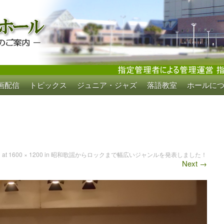
画配信
トピックス
ジュニア・ジャズ
落語教室
ホールに
ホール
日
at
1600 × 1200
in
昭和歌謡からロックまで幅広いジャンルを発表しました！
Next
→