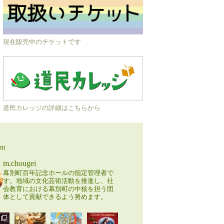
現在販売中のチケットです
道民カレッジの詳細はこちらから
am
m.chougei
幕別町百年記念ホールの指定管理者で
す。地域の文化芸術活動を推進し、社
会教育における幕別町の中核を担う団
体として貢献できるよう努めます。