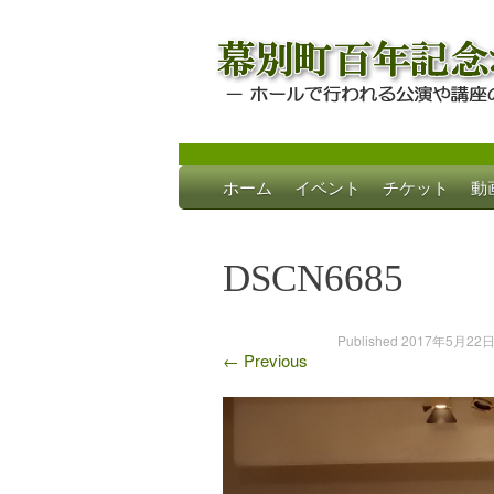
Skip
ホーム
イベント
チケット
動
to
幕別町百年記念
ホールで行われる公演や講座のご案内
content
DSCN6685
Published
2017年5月22
←
Previous