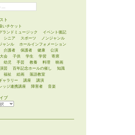
スト
扱いチケット
グランドミュージック
イベント後記
シニア
スポーツ
ノンジャンル
ジャンル
ホールインフォメーション
介護者
保護者
健康
公演
大会
子供
学生
学習
寄席
幼児
手芸
教養
料理
映画
演芸
百年記念ホールの催し
知識
福祉
絵画
落語教室
ギャラリー
講座
講演
レッジ連携講座
障害者
音楽
イブ