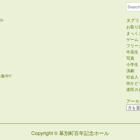
Search
ル
タグリ
お取り
まっく
ゲーム
フリー
中高生
写真
小学生
演劇
集中!!
社会人
街かど
道民カ
アーカ
ア
ー
カ
イ
Copyright © 幕別町百年記念ホール
ブ