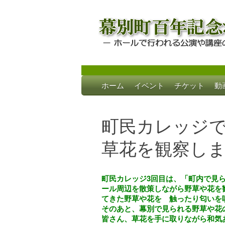
Skip
ホーム
イベント
チケット
動
to
幕別町百年記念
ホールで行われる公演や講座のご案内
content
町民カレッジ
草花を観察し
町民カレッジ3回目は、「町内で見
ール周辺を散策しながら野草や花を
てきた野草や花を 触ったり匂いを
そのあと、幕別で見られる野草や花
皆さん、草花を手に取りながら和気