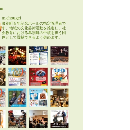
am
m.chougei
幕別町百年記念ホールの指定管理者で
す。地域の文化芸術活動を推進し、社
会教育における幕別町の中核を担う団
体として貢献できるよう努めます。