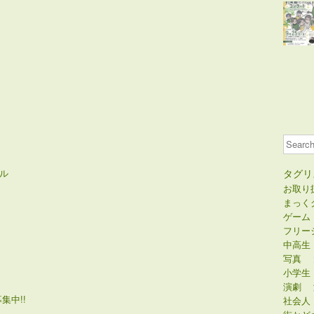
Search
ル
タグリ
お取り
まっく
ゲーム
フリー
中高生
写真
小学生
演劇
集中!!
社会人