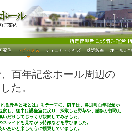
画配信
トピックス
ジュニア・ジャズ
落語教室
ホールに
ホール
で、百年記念ホール周辺の
ました。
られる野草と花とは」をテーマに、前半は、幕別町百年記念ホ
観察し、後半は講座室に戻り、採取した野草や、講師が採取し
嗅いだりしてじっくり観察してみました。
のスライドを見ながら特徴などを学びました。
あいあいと楽しそうに観察していました。