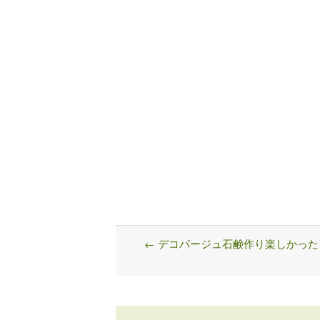
←
デコパージュ石鹸作り楽しかった
Post
navigation