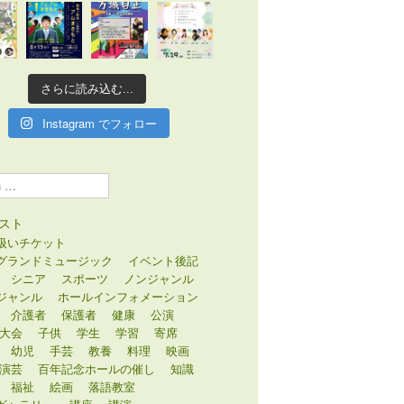
さらに読み込む...
Instagram でフォロー
スト
扱いチケット
グランドミュージック
イベント後記
シニア
スポーツ
ノンジャンル
ジャンル
ホールインフォメーション
介護者
保護者
健康
公演
大会
子供
学生
学習
寄席
幼児
手芸
教養
料理
映画
演芸
百年記念ホールの催し
知識
福祉
絵画
落語教室