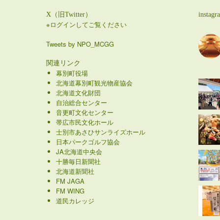
X（旧Twitter）
instagr
※ログインしてご覧ください
Tweets by NPO_MCGG
関連リンク
幕別町役場
北海道幕別町観光物産協会
北海道文化財団
自治総合センター
音更町文化センター
帯広市民文化ホール
士別市あさひサンライズホール
日本パークゴルフ協会
JA北海道中央会
十勝毎日新聞社
北海道新聞社
FM JAGA
FM WING
道民カレッジ