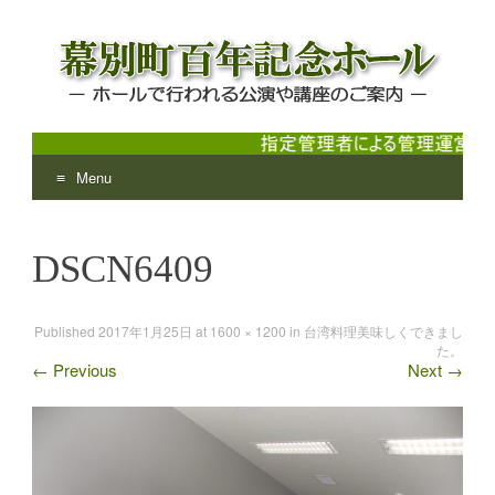
Menu
幕別町百年記念ホール
ホールで行われる公演や講座のご案内
Skip
to
DSCN6409
content
Published
2017年1月25日
at
1600 × 1200
in
台湾料理美味しくできまし
た。
←
Previous
Next
→