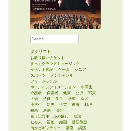
Search
タグリスト
お取り扱いチケット
まっくグランドミュージック
イベント後記
ゲーム
シニア
スポーツ
ノンジャンル
フリージャンル
ホールインフォメーション
中高生
介護者
保護者
健康
公演
写真
大会
子供
学生
学習
寄席
小学生
幼児
手芸
教養
料理
映画
演劇
演芸
百年記念ホールの催し
知識
社会人
福祉
絵画
落語教室
街かどギャラリー
講座
講演