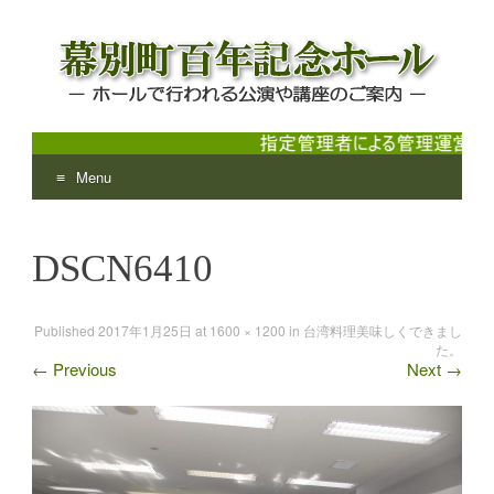
Menu
幕別町百年記念ホール
ホールで行われる公演や講座のご案内
Skip
to
DSCN6410
content
Published
2017年1月25日
at
1600 × 1200
in
台湾料理美味しくできまし
た。
←
Previous
Next
→