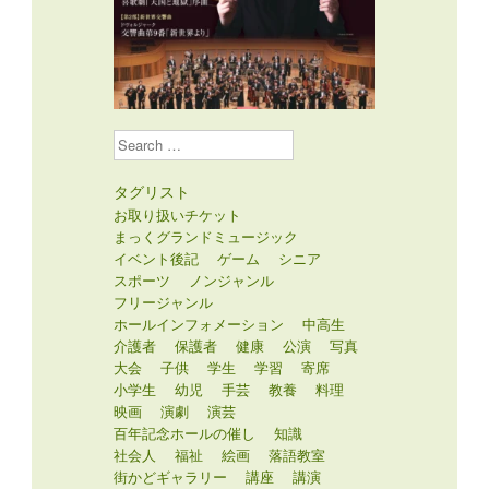
Search
タグリスト
お取り扱いチケット
まっくグランドミュージック
イベント後記
ゲーム
シニア
スポーツ
ノンジャンル
フリージャンル
ホールインフォメーション
中高生
介護者
保護者
健康
公演
写真
大会
子供
学生
学習
寄席
小学生
幼児
手芸
教養
料理
映画
演劇
演芸
百年記念ホールの催し
知識
社会人
福祉
絵画
落語教室
街かどギャラリー
講座
講演