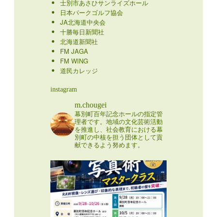
士別市あさひサンライズホール
日本パークゴルフ協会
JA北海道中央会
十勝毎日新聞社
北海道新聞社
FM JAGA
FM WING
道民カレッジ
instagram
m.chougei
幕別町百年記念ホールの指定管
理者です。地域の文化芸術活動
を推進し、社会教育における幕
別町の中核を担う団体として貢
献できるよう努めます。