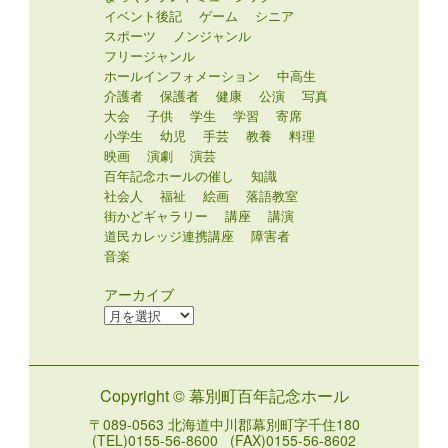
イベント後記
ゲーム
シニア
スポーツ
ノンジャンル
フリージャンル
ホールインフォメーション
中高生
介護者
保護者
健康
公演
写真
大会
子供
学生
学習
寄席
小学生
幼児
手芸
教養
料理
映画
演劇
演芸
百年記念ホールの催し
知識
社会人
福祉
絵画
落語教室
街かどギャラリー
講座
講演
道民カレッジ連携講座
障害者
音楽
アーカイブ
ア
ー
カ
イ
Copyright © 幕別町百年記念ホール
ブ
〒089-0563 北海道中川郡幕別町字千住180
(TEL)0155-56-8600 (FAX)0155-56-8602