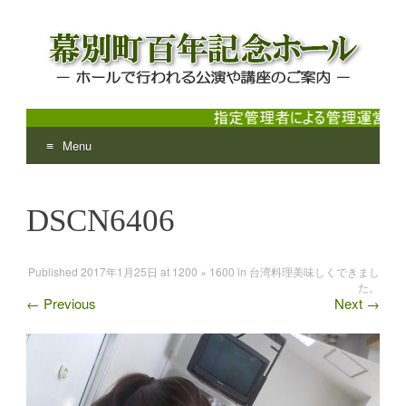
Menu
幕別町百年記念ホール
ホールで行われる公演や講座のご案内
Skip
to
DSCN6406
content
Published
2017年1月25日
at
1200 × 1600
in
台湾料理美味しくできまし
た。
←
Previous
Next
→