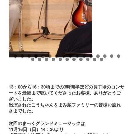
0
1
2
3
4
5
6
7
8
9
0
1
2
3
4
5
6
7
13：00から16：30頃までの3時間半ほどの長丁場のコンサ
ートを最後まで聴いてくださったお客様、ありがとうご
ざいました。
出演されたこうちゃん＆まみ蔵ファミリーの皆様お疲れ
さまでした。
次回のまっくグランドミュージックは
11月16日（日）14：30より