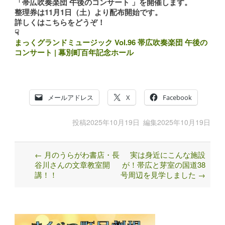
「帯広吹奏楽団 午後のコンサート
」を開催します。
整理券は11月1日（土）より配布開始です。
詳しくはこちらをどうぞ！
☟
まっくグランドミュージック Vol.96 帯広吹奏楽団 午後の
コンサート | 幕別町百年記念ホール
メールアドレス
X
Facebook
投稿
2025年10月19日
編集
2025年10月19日
←
月のうらがわ書店・長
実は身近にこんな施設
Post
谷川さんの文章教室開
が！帯広と芽室の国道38
navigation
講！！
号周辺を見学しました
→