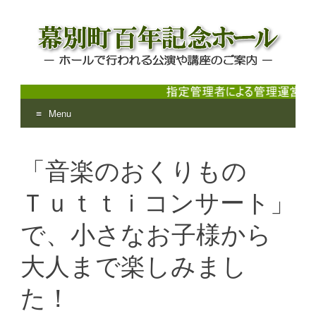
Menu
幕別町百年記念ホール
ホールで行われる公演や講座のご案内
Skip
to
「音楽のおくりもの
content
Ｔｕｔｔｉコンサート」
で、小さなお子様から
大人まで楽しみまし
た！