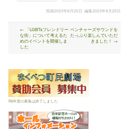
投稿
2023年8月20日
編集
2023年8月20日
←
「LGBTsフレンドリー
ベンチャーズサウンドを
Post
な街」について考えるた
たっぷり楽しんでいただ
navigation
めのイベントを開催しま
きました！
→
した
R8年度の募集は終了しました