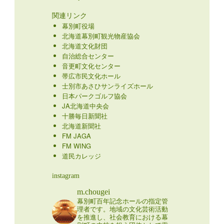
関連リンク
幕別町役場
北海道幕別町観光物産協会
北海道文化財団
自治総合センター
音更町文化センター
帯広市民文化ホール
士別市あさひサンライズホール
日本パークゴルフ協会
JA北海道中央会
十勝毎日新聞社
北海道新聞社
FM JAGA
FM WING
道民カレッジ
instagram
m.chougei
幕別町百年記念ホールの指定管
理者です。地域の文化芸術活動
を推進し、社会教育における幕