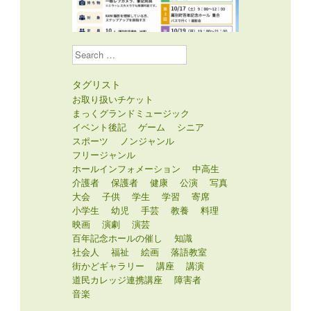
Search
タグリスト
お取り扱いチケット
まっくグランドミュージック
イベント後記
ゲーム
シニア
スポーツ
ノンジャンル
フリージャンル
ホールインフォメーション
中高生
介護者
保護者
健康
公演
写真
大会
子供
学生
学習
寄席
小学生
幼児
手芸
教養
料理
映画
演劇
演芸
百年記念ホールの催し
知識
社会人
福祉
絵画
落語教室
街かどギャラリー
講座
講演
道民カレッジ連携講座
障害者
音楽