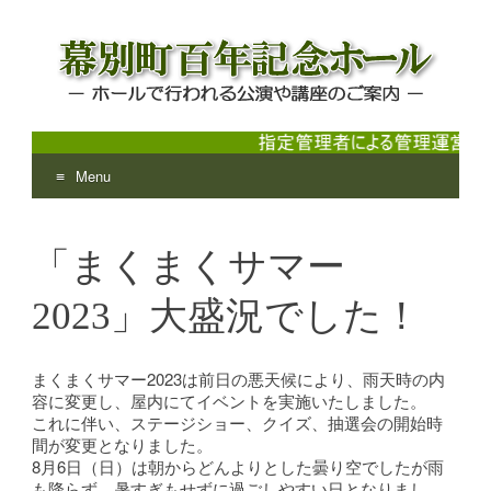
Menu
幕別町百年記念ホール
ホールで行われる公演や講座のご案内
Skip
to
「まくまくサマー
content
2023」大盛況でした！
まくまくサマー2023は前日の悪天候により、雨天時の内
容に変更し、屋内にてイベントを実施いたしました。
これに伴い、ステージショー、クイズ、抽選会の開始時
間が変更となりました。
8月6日（日）は朝からどんよりとした曇り空でしたが雨
も降らず、暑すぎもせずに過ごしやすい日となりまし