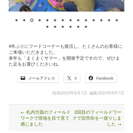
4年ぶりにフードコーナーも復活し、たくさんのお客様に
ご来場いただきました。
来年も「まくまくサマー」を開催予定ですので、ぜひま
た足をお運びくださいね。
メールアドレス
X
Facebook
投稿
2023年8月7日
編集
2023年8月7日
←
札内方面のフィールド
2回目のフィールドワー
Post
ワークで現地を目で見て
クで旧市街を一巡りしま
navigation
感じました
した
→