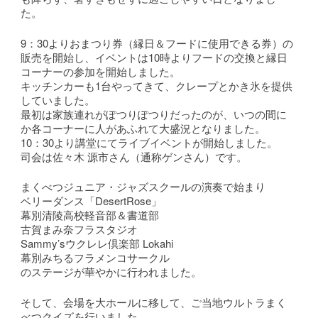
た。
9：30よりおまつり券（縁日＆フードに使用できる券）の
販売を開始し、イベントは10時よりフードの交換と縁日
コーナーの参加を開始しました。
キッチンカーも1台やってきて、クレープとかき氷を提供
していました。
最初は家族連れがぽつりぽつりだったのが、いつの間に
か各コーナーに人があふれて大盛況となりました。
10：30より講堂にてライブイベントが開始しました。
司会は佐々木 源市さん（通称ゲンさん）です。
まくべつジュニア・ジャズスクールの演奏で始まり
ベリーダンス「DesertRose」
幕別清陵高校軽音部＆書道部
古賀まみ奈フラスタジオ
Sammy’sウクレレ倶楽部 Lokahi
幕別みちるフラメンコサークル
のステージが華やかに行われました。
そして、会場を大ホールに移して、ご当地ウルトラまく
べつクイズを行いました。