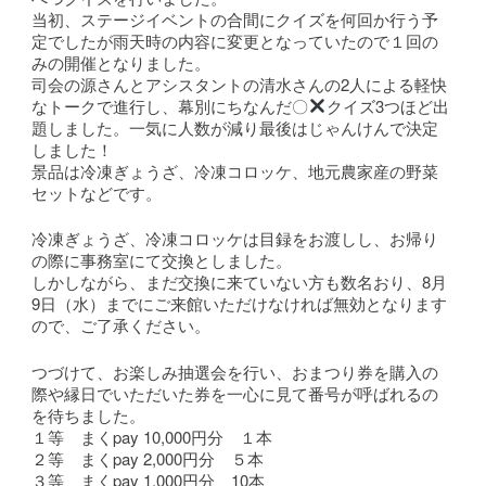
当初、ステージイベントの合間にクイズを何回か行う予
定でしたが雨天時の内容に変更となっていたので１回の
みの開催となりました。
司会の源さんとアシスタントの清水さんの2人による軽快
なトークで進行し、幕別にちなんだ〇
クイズ3つほど出
題しました。一気に人数が減り最後はじゃんけんで決定
しました！
景品は冷凍ぎょうざ、冷凍コロッケ、地元農家産の野菜
セットなどです。
冷凍ぎょうざ、冷凍コロッケは目録をお渡しし、お帰り
の際に事務室にて交換としました。
しかしながら、まだ交換に来ていない方も数名おり、8月
9日（水）までにご来館いただけなければ無効となります
ので、ご了承ください。
つづけて、お楽しみ抽選会を行い、おまつり券を購入の
際や縁日でいただいた券を一心に見て番号が呼ばれるの
を待ちました。
１等 まくpay 10,000円分 １本
２等 まくpay 2,000円分 ５本
３等 まくpay 1,000円分 10本