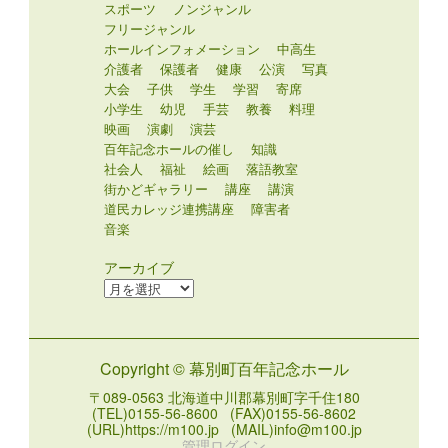
スポーツ
ノンジャンル
フリージャンル
ホールインフォメーション
中高生
介護者
保護者
健康
公演
写真
大会
子供
学生
学習
寄席
小学生
幼児
手芸
教養
料理
映画
演劇
演芸
百年記念ホールの催し
知識
社会人
福祉
絵画
落語教室
街かどギャラリー
講座
講演
道民カレッジ連携講座
障害者
音楽
アーカイブ
ア
ー
カ
イ
Copyright © 幕別町百年記念ホール
ブ
〒089-0563 北海道中川郡幕別町字千住180
(TEL)0155-56-8600 (FAX)0155-56-8602
(URL)https://m100.jp (MAIL)info@m100.jp
管理ログイン