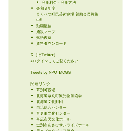
利用料金・利用方法
令和８年度
まくべつ町民芸術劇場 賛助会員募集
中!!
動画配信
施設マップ
落語教室
資料ダウンロード
X（旧Twitter）
※ログインしてご覧ください
Tweets by NPO_MCGG
関連リンク
幕別町役場
北海道幕別町観光物産協会
北海道文化財団
自治総合センター
音更町文化センター
帯広市民文化ホール
士別市あさひサンライズホール
日本パークゴルフ協会