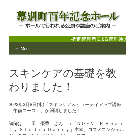
Menu
幕別町百年記念ホール
ホールで行われる公演や講座のご案内
Skip
to
スキンケアの基礎を教
content
わりました！
2023年3月8日(水)「スキンケア＆ビューティアップ講座
（午前コース）」が開講しました！
講師は 上田 優香 さん （「ＮＯＥＶＩＲ Ｂｅａｕ
ｔｙ Ｓｔｕｄｉｏ Ｄａｉｓｙ」主宰、コスメコンシェル