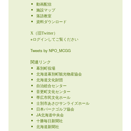
動画配信
施設マップ
落語教室
資料ダウンロード
X（旧Twitter）
※ログインしてご覧ください
Tweets by NPO_MCGG
関連リンク
幕別町役場
北海道幕別町観光物産協会
北海道文化財団
自治総合センター
音更町文化センター
帯広市民文化ホール
士別市あさひサンライズホール
日本パークゴルフ協会
JA北海道中央会
十勝毎日新聞社
北海道新聞社