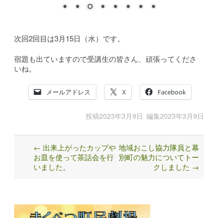
次回2回目は3月15日（水）です。
宿題も出ていますので受講生の皆さん、頑張ってくださ
いね。
メールアドレス
X
Facebook
投稿
2023年3月9日
編集
2023年3月9日
←
出来上がったカップや
地域おこし協力隊員と幕
Post
お皿を使って茶話会を行
別町の魅力についてトー
navigation
いました。
クしました
→