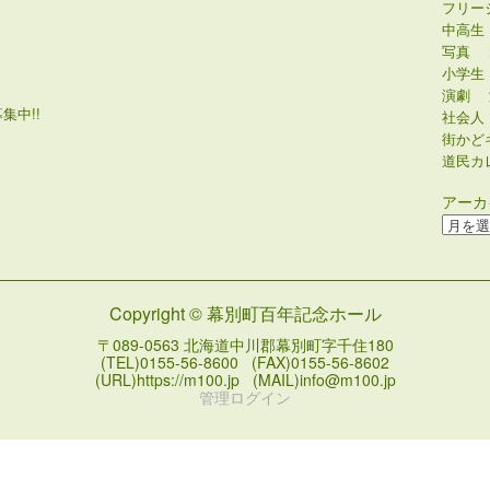
まっく
ゲーム
フリー
中高生
写真
小学生
演劇
集中!!
社会人
街かど
道民カ
アーカ
ア
ー
カ
イ
Copyright © 幕別町百年記念ホール
ブ
〒089-0563 北海道中川郡幕別町字千住180
(TEL)0155-56-8600 (FAX)0155-56-8602
(URL)https://m100.jp (MAIL)info@m100.jp
管理ログイン