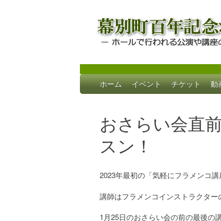
Skip
ホーム
イベント
チケット
動
to
幕別町百年記念
ホールで行われる公演や講座のご案内
content
おさらい会直
スン！
2023年最初の「気軽にフラメンコ
講師はフラメンコインストラクター
1月25日のおさらい会の前の最後の