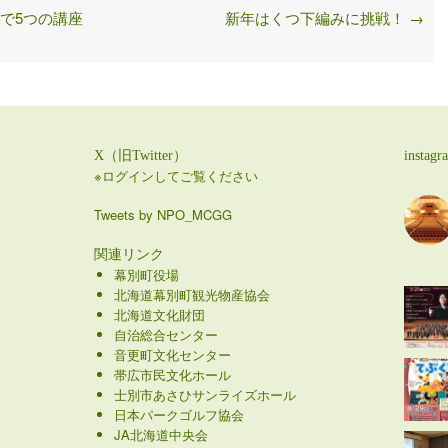
投稿
2023年1月12日
編集
2023年1月12日
」で5つの講座
新年はくつ下編みに挑戦！
→
X（旧Twitter）
instagr
※ログインしてご覧ください
Tweets by NPO_MCGG
関連リンク
幕別町役場
北海道幕別町観光物産協会
北海道文化財団
自治総合センター
音更町文化センター
帯広市民文化ホール
士別市あさひサンライズホール