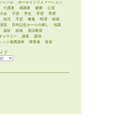
グランドミュージック
イベント後記
シニア
スポーツ
ノンジャンル
ジャンル
ホールインフォメーション
介護者
保護者
健康
公演
大会
子供
学生
学習
寄席
幼児
手芸
教養
料理
映画
演芸
百年記念ホールの催し
知識
福祉
絵画
落語教室
ギャラリー
講座
講演
レッジ連携講座
障害者
音楽
イブ