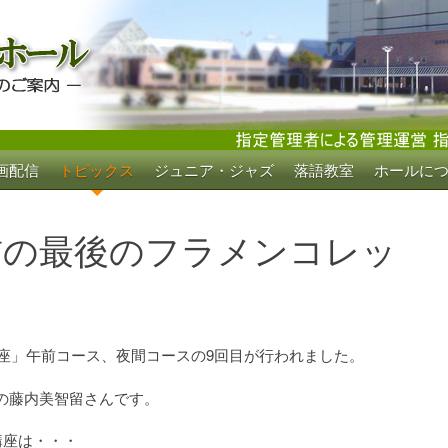
画配信
トピックス
ジュニア・ジャズ
落語教室
ホールに
ホール
前の最後のフラメンコレッ
講座」午前コース、夜間コースの9回目が行われました。
の藤内美智留さんです。
講座は・・・