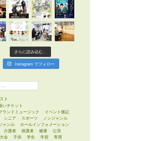
さらに読み込む...
Instagram でフォロー
スト
扱いチケット
グランドミュージック
イベント後記
シニア
スポーツ
ノンジャンル
ジャンル
ホールインフォメーション
介護者
保護者
健康
公演
大会
子供
学生
学習
寄席