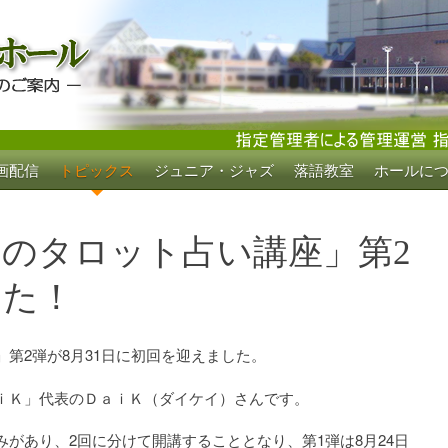
画配信
トピックス
ジュニア・ジャズ
落語教室
ホールに
ホール
のタロット占い講座」第2
した！
第2弾が8月31日に初回を迎えました。
ｉＫ」代表のＤａｉＫ（ダイケイ）さんです。
があり、2回に分けて開講することとなり、第1弾は8月24日