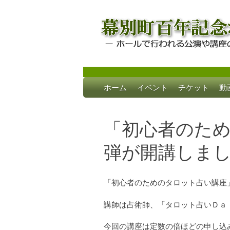
Skip
ホーム
イベント
チケット
動
to
幕別町百年記念
ホールで行われる公演や講座のご案内
content
「初心者のため
弾が開講しま
「初心者のためのタロット占い講座」
講師は占術師、「タロット占いＤａ
今回の講座は定数の倍ほどの申し込み