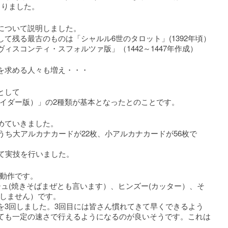
まりました。
について説明しました。
て残る最古のものは「シャルル6世のタロット」(1392年頃）
ィスコンティ・スフォルツァ版」（1442～1447年作成）
を求める人々も増え・・・
として
ライダー版）」の2種類が基本となったとのことです。
めていきました。
うち大アルカナカードが22枚、小アルカナカードが56枚で
って実技を行いました。
の動作です。
ュ(焼きそばまぜとも言います）、ヒンズー(カッター）、そ
奨しません）です。
を3回しました。3回目には皆さん慣れてきて早くできるよう
ても一定の速さで行えるようになるのが良いそうです。これは