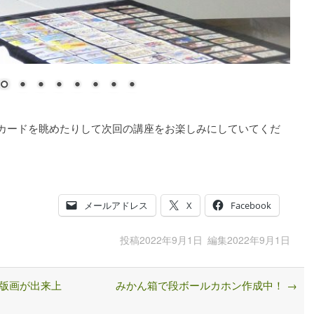
のカードを眺めたりして次回の講座をお楽しみにしていてくだ
メールアドレス
X
Facebook
投稿
2022年9月1日
編集
2022年9月1日
版画が出来上
みかん箱で段ボールカホン作成中！
→