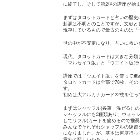
に終了し、そして第2弾の講座が始
まずはタロットカードと占いの歴史
起源は不明とのことですが、文献とし
現存しているもので最古のものは「ヴ
世の中が不安定になり、占いに救い
現代、タロットカードは大きな分類
「マルセイユ版」と「ウエイト版(
講座では「ウエイト版」を使って進
タロットカードは全部で78枚、その
す。
初めは大アルカナカード22枚を使
まずはシャッフル(各藩・混ぜる）
シャッフルにも3種類あり、ウォッシ
してリフル(カードを痛めるので推
みんなでそれぞれシャッフルの練習
になりました。が、基本は何度行っ
意外と難しいかも・・・