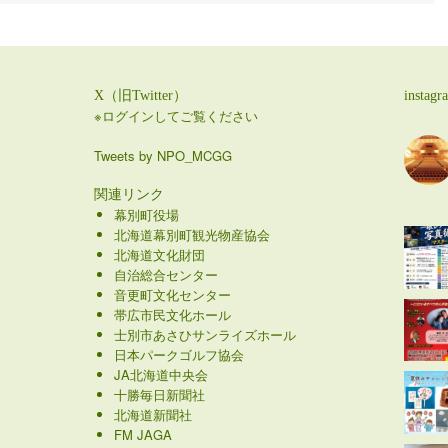
X（旧Twitter）
instagr
※ログインしてご覧ください
Tweets by NPO_MCGG
関連リンク
幕別町役場
北海道幕別町観光物産協会
北海道文化財団
自治総合センター
音更町文化センター
帯広市民文化ホール
士別市あさひサンライズホール
日本パークゴルフ協会
JA北海道中央会
十勝毎日新聞社
北海道新聞社
FM JAGA