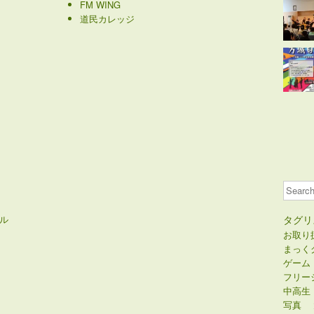
FM WING
道民カレッジ
Search
ル
タグリ
お取り
まっく
ゲーム
フリー
中高生
写真