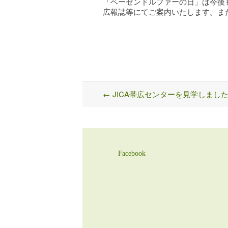
「ベーゼンドルファーの日」は今後
広報誌等にてご案内いたします。ま
←
JICA帯広センターを見学しまし
Post
navigation
Facebook