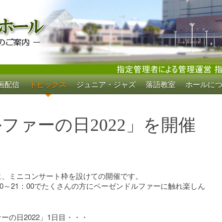
画配信
トピックス
ジュニア・ジャズ
落語教室
ホールに
ホール
ファーの日2022」を開催
に、ミニコンサート枠を設けての開催です。
：00～21：00でたくさんの方にベーゼンドルファーに触れ楽しん
ーの日2022」1日目・・・