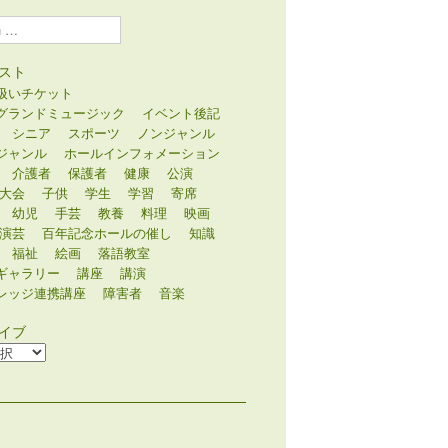
スト
扱いチケット
グランドミュージック
イベント後記
シニア
スポーツ
ノンジャンル
ジャンル
ホールインフォメーション
介護者
保護者
健康
公演
大会
子供
学生
学習
寄席
幼児
手芸
教養
料理
映画
演芸
百年記念ホールの催し
知識
福祉
絵画
落語教室
ギャラリー
講座
講演
レッジ連携講座
障害者
音楽
イブ