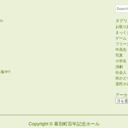
Search
ル
タグリ
お取り
まっく
ゲーム
フリー
中高生
写真
小学生
演劇
集中!!
社会人
街かど
道民カ
アーカ
ア
ー
カ
イ
Copyright © 幕別町百年記念ホール
ブ