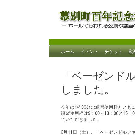
Skip
ホーム
イベント
チケット
動
to
幕別町百年記念
ホールで行われる公演や講座のご案内
content
「ベーゼンドル
しました。
今年は1枠30分の練習使用枠ととも
練習使用枠は9：00～13：00と15
でいただきました。
6月11日（土）、「ベーゼンドルファ