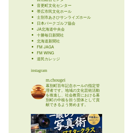
音更町文化センター
帯広市民文化ホール
士別市あさひサンライズホール
日本パークゴルフ協会
JA北海道中央会
十勝毎日新聞社
北海道新聞社
FM JAGA
FM WING
道民カレッジ
instagram
m.chougei
幕別町百年記念ホールの指定管
理者です。地域の文化芸術活動
を推進し、社会教育における幕
別町の中核を担う団体として貢
献できるよう努めます。