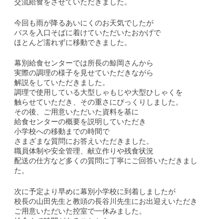
交流給食をさせていただきました。
今回も雨が降るあいにくのお天気でしたが
バスを入口そばに着けていただいたおかげで
ほとんど濡れずに移動できました。
幕別給食センターでは所長の鯨岡さんから
実際の調理の様子を見せていただきながら
解説をしていただきました。
調理で使用している大型しゃもじや大型ひしゃくを
触らせていただき、その重さにびっくりしました。
その後、ご用意いただいた資料を基に
給食センターの概要を説明していただき
小学校への移動までの時間で
さまざまな質問にお答えいただきました。
職員体制や安全管理、献立作りや残食状況
配送の仕方など多くの質問に丁寧にご回答いただきまし
た。
次に予定より早めに幕別小学校に到着しましたが
校長の山田先生と教頭の長谷川先生にお出迎えいただき
ご用意いただいた控室で一休みました。