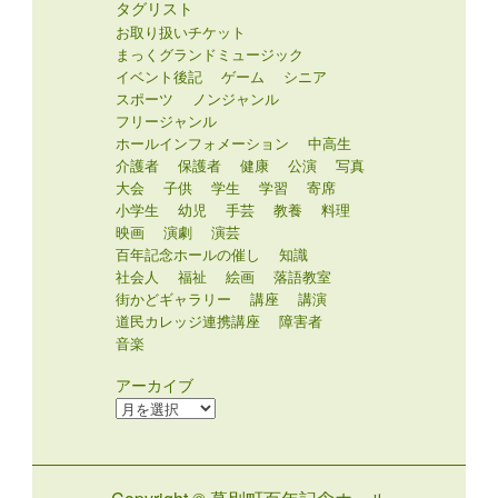
タグリスト
お取り扱いチケット
まっくグランドミュージック
イベント後記
ゲーム
シニア
スポーツ
ノンジャンル
フリージャンル
ホールインフォメーション
中高生
介護者
保護者
健康
公演
写真
大会
子供
学生
学習
寄席
小学生
幼児
手芸
教養
料理
映画
演劇
演芸
百年記念ホールの催し
知識
社会人
福祉
絵画
落語教室
街かどギャラリー
講座
講演
道民カレッジ連携講座
障害者
音楽
アーカイブ
ア
ー
カ
イ
ブ