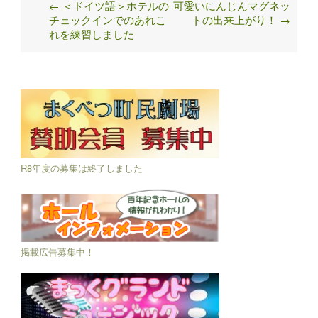
←
＜ドイツ語＞ホテルの
可愛いにんじんマグネッ
Post
チェックインでのあれこ
トの出来上がり！
→
navigation
れを練習しました
R8年度の募集は終了しました
掲載広告募集中！