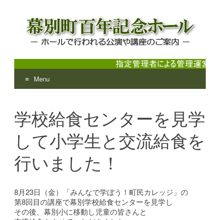
Menu
幕別町百年記念ホール
ホールで行われる公演や講座のご案内
Skip
to
学校給食センターを見学
content
して小学生と交流給食を
行いました！
8月23日（金）「みんなで学ぼう！町民カレッジ」の
第8回目の講座で幕別学校給食センターを見学し
その後、幕別小に移動し児童の皆さんと