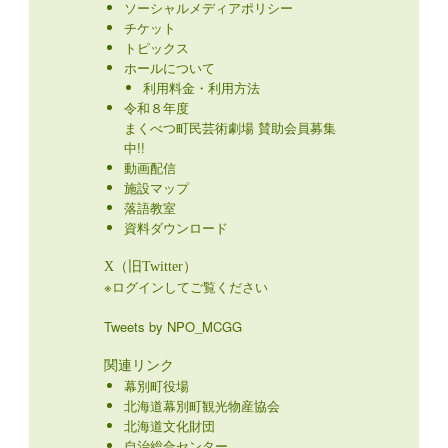
ソーシャルメディアポリシー
チケット
トピックス
ホールについて
利用料金・利用方法
令和８年度
まくべつ町民芸術劇場 賛助会員募集
中!!
動画配信
施設マップ
落語教室
資料ダウンロード
X（旧Twitter）
※ログインしてご覧ください
Tweets by NPO_MCGG
関連リンク
幕別町役場
北海道幕別町観光物産協会
北海道文化財団
自治総合センター