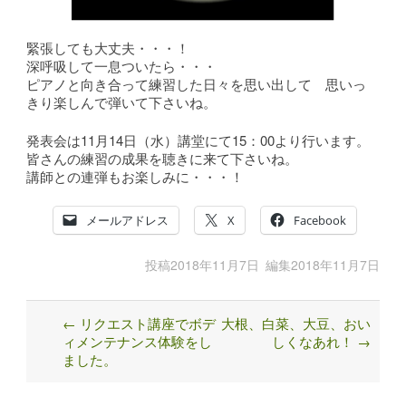
発表会は11月14日（水）講堂にて15：00より行います。
皆さんの練習の成果を聴きに来て下さいね。
講師との連弾もお楽しみに・・・！
メールアドレス
X
Facebook
投稿
2018年11月7日
編集
2018年11月7日
←
リクエスト講座でボデ
大根、白菜、大豆、おい
Post
ィメンテナンス体験をし
しくなあれ！
→
navigation
ました。
R8年度の募集は終了しました