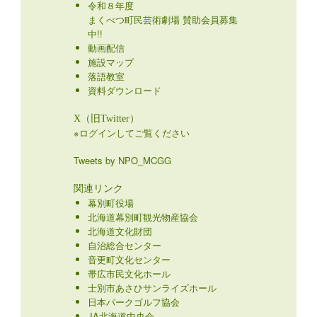
X（旧Twitter）
※ログインしてご覧ください
Tweets by NPO_MCGG
関連リンク
幕別町役場
北海道幕別町観光物産協会
北海道文化財団
自治総合センター
音更町文化センター
帯広市民文化ホール
士別市あさひサンライズホール
日本パークゴルフ協会
JA北海道中央会
十勝毎日新聞社
北海道新聞社
FM JAGA
FM WING
道民カレッジ
instagram