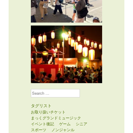
Search
タグリスト
お取り扱いチケット
まっくグランドミュージック
イベント後記
ゲーム
シニア
スポーツ
ノンジャンル
フリージャンル
ホールインフォメーション
中高生
介護者
保護者
健康
公演
写真
大会
子供
学生
学習
寄席
小学生
幼児
手芸
教養
料理
映画
演劇
演芸
百年記念ホールの催し
知識