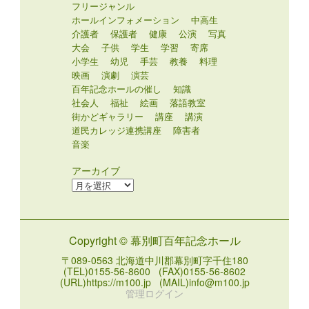
社会人
福祉
絵画
落語教室
街かどギャラリー
講座
講演
道民カレッジ連携講座
障害者
音楽
アーカイブ
ア
ー
カ
イ
Copyright © 幕別町百年記念ホール
ブ
〒089-0563 北海道中川郡幕別町字千住180
(TEL)0155-56-8600 (FAX)0155-56-8602
(URL)https://m100.jp (MAIL)info@m100.jp
管理ログイン