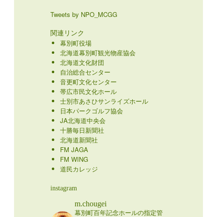
Tweets by NPO_MCGG
関連リンク
幕別町役場
北海道幕別町観光物産協会
北海道文化財団
自治総合センター
音更町文化センター
帯広市民文化ホール
士別市あさひサンライズホール
日本パークゴルフ協会
JA北海道中央会
十勝毎日新聞社
北海道新聞社
FM JAGA
FM WING
道民カレッジ
instagram
m.chougei
幕別町百年記念ホールの指定管