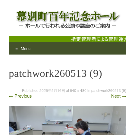
Menu
幕別町百年記念ホール
ホールで行われる公演や講座のご案内
Skip
to
patchwork260513 (9)
content
Published
2026年5月16日
at
640 × 480
in
patchwork260513 (9)
←
Previous
Next
→