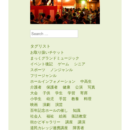
Search
タグリスト
お取り扱いチケット
まっくグランドミュージック
イベント後記
ゲーム
シニア
スポーツ
ノンジャンル
フリージャンル
ホールインフォメーション
中高生
介護者
保護者
健康
公演
写真
大会
子供
学生
学習
寄席
小学生
幼児
手芸
教養
料理
映画
演劇
演芸
百年記念ホールの催し
知識
社会人
福祉
絵画
落語教室
街かどギャラリー
講座
講演
道民カレッジ連携講座
障害者