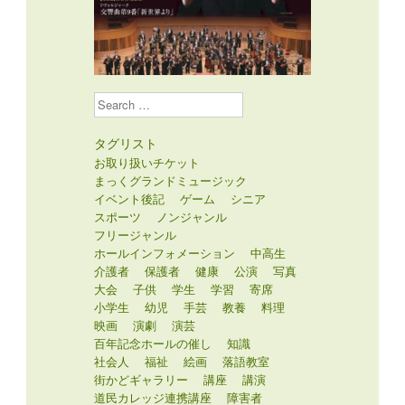
Search
タグリスト
お取り扱いチケット
まっくグランドミュージック
イベント後記
ゲーム
シニア
スポーツ
ノンジャンル
フリージャンル
ホールインフォメーション
中高生
介護者
保護者
健康
公演
写真
大会
子供
学生
学習
寄席
小学生
幼児
手芸
教養
料理
映画
演劇
演芸
百年記念ホールの催し
知識
社会人
福祉
絵画
落語教室
街かどギャラリー
講座
講演
道民カレッジ連携講座
障害者