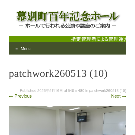
Menu
幕別町百年記念ホール
ホールで行われる公演や講座のご案内
Skip
to
patchwork260513 (10)
content
Published
2026年5月16日
at
640 × 480
in
patchwork260513 (10)
←
Previous
Next
→