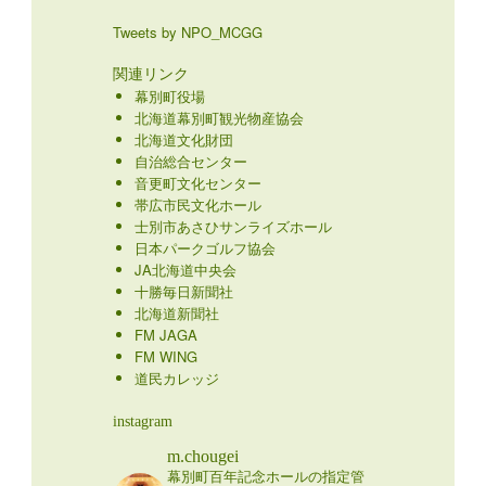
Tweets by NPO_MCGG
関連リンク
幕別町役場
北海道幕別町観光物産協会
北海道文化財団
自治総合センター
音更町文化センター
帯広市民文化ホール
士別市あさひサンライズホール
日本パークゴルフ協会
JA北海道中央会
十勝毎日新聞社
北海道新聞社
FM JAGA
FM WING
道民カレッジ
instagram
m.chougei
幕別町百年記念ホールの指定管