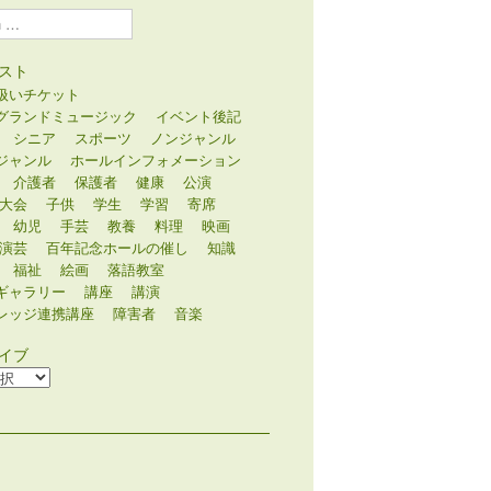
スト
扱いチケット
グランドミュージック
イベント後記
シニア
スポーツ
ノンジャンル
ジャンル
ホールインフォメーション
介護者
保護者
健康
公演
大会
子供
学生
学習
寄席
幼児
手芸
教養
料理
映画
演芸
百年記念ホールの催し
知識
福祉
絵画
落語教室
ギャラリー
講座
講演
レッジ連携講座
障害者
音楽
イブ