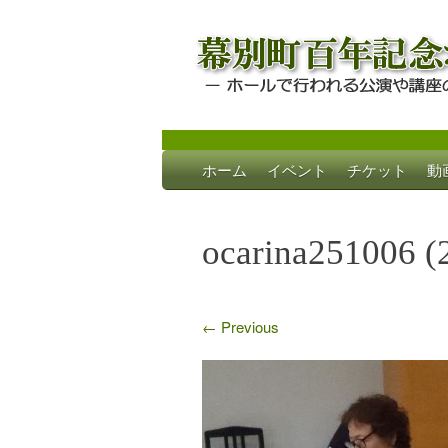
Skip
ホーム
イベント
チケット
動
to
幕別町百年記念
ホールで行われる公演や講座のご案内
content
ocarina251006 (
←
Previous