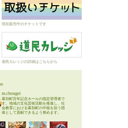
現在販売中のチケットです
道民カレッジの詳細はこちらから
am
m.chougei
幕別町百年記念ホールの指定管理者で
す。地域の文化芸術活動を推進し、社
会教育における幕別町の中核を担う団
体として貢献できるよう努めます。