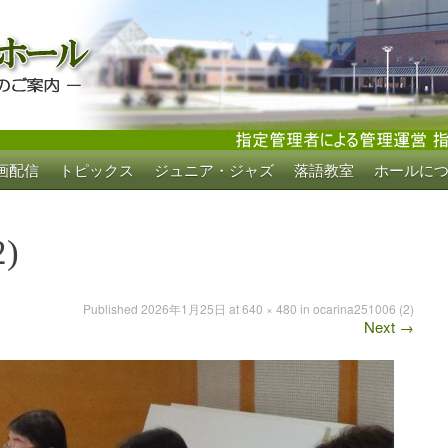
画配信
トピックス
ジュニア・ジャズ
落語教室
ホールに
ホール
2)
Published
2026年1月25日
at
640 × 480
in
ocarina251006 (2)
Next
→