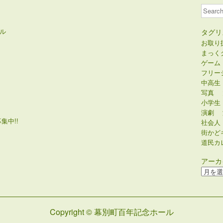
Search
ル
タグリ
お取り
まっく
ゲーム
フリー
中高生
写真
小学生
演劇
集中!!
社会人
街かど
道民カ
アーカ
ア
ー
カ
イ
Copyright © 幕別町百年記念ホール
ブ