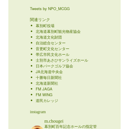
Tweets by NPO_MCGG
関連リンク
幕別町役場
北海道幕別町観光物産協会
北海道文化財団
自治総合センター
音更町文化センター
帯広市民文化ホール
士別市あさひサンライズホール
日本パークゴルフ協会
JA北海道中央会
十勝毎日新聞社
北海道新聞社
FM JAGA
FM WING
道民カレッジ
instagram
m.chougei
幕別町百年記念ホールの指定管