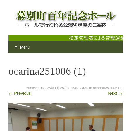
Menu
幕別町百年記念ホール
ホールで行われる公演や講座のご案内
Skip
to
ocarina251006 (1)
content
Published
2026年1月25日
at
640 × 480
in
ocarina251006 (1)
←
Previous
Next
→