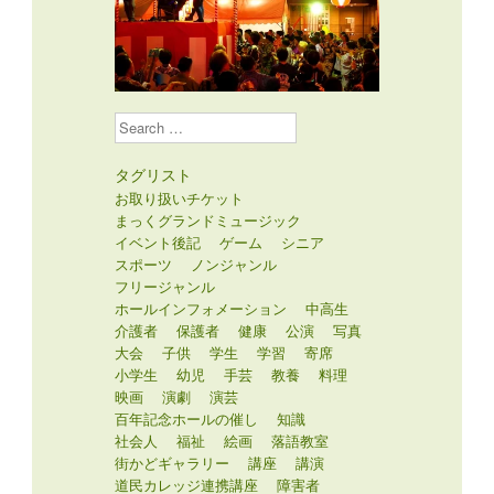
Search
タグリスト
お取り扱いチケット
まっくグランドミュージック
イベント後記
ゲーム
シニア
スポーツ
ノンジャンル
フリージャンル
ホールインフォメーション
中高生
介護者
保護者
健康
公演
写真
大会
子供
学生
学習
寄席
小学生
幼児
手芸
教養
料理
映画
演劇
演芸
百年記念ホールの催し
知識
社会人
福祉
絵画
落語教室
街かどギャラリー
講座
講演
道民カレッジ連携講座
障害者