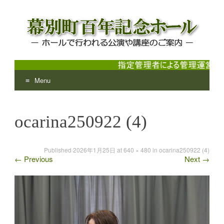
Menu
幕別町百年記念ホール
ホールで行われる公演や講座のご案内
Skip
to
ocarina250922 (4)
content
Published
2026年1月25日
at
640 × 480
in
ocarina250922 (4)
←
Previous
Next
→