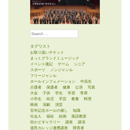
Search
タグリスト
お取り扱いチケット
まっくグランドミュージック
イベント後記
ゲーム
シニア
スポーツ
ノンジャンル
フリージャンル
ホールインフォメーション
中高生
介護者
保護者
健康
公演
写真
大会
子供
学生
学習
寄席
小学生
幼児
手芸
教養
料理
映画
演劇
演芸
百年記念ホールの催し
知識
社会人
福祉
絵画
落語教室
街かどギャラリー
講座
講演
道民カレッジ連携講座
障害者