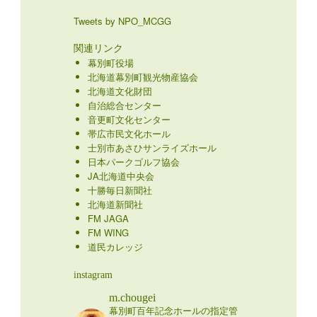
Tweets by NPO_MCGG
関連リンク
幕別町役場
北海道幕別町観光物産協会
北海道文化財団
自治総合センター
音更町文化センター
帯広市民文化ホール
士別市あさひサンライズホール
日本パークゴルフ協会
JA北海道中央会
十勝毎日新聞社
北海道新聞社
FM JAGA
FM WING
道民カレッジ
instagram
m.chougei
幕別町百年記念ホールの指定管