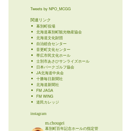
Tweets by NPO_MCGG
関連リンク
幕別町役場
北海道幕別町観光物産協会
北海道文化財団
自治総合センター
音更町文化センター
帯広市民文化ホール
士別市あさひサンライズホール
日本パークゴルフ協会
JA北海道中央会
十勝毎日新聞社
北海道新聞社
FM JAGA
FM WING
道民カレッジ
instagram
m.chougei
幕別町百年記念ホールの指定管