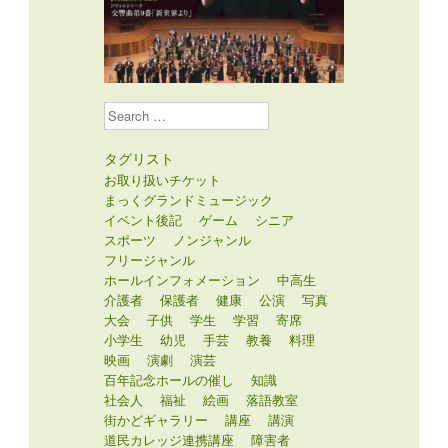
Search
タグリスト
お取り扱いチケット
まっくグランドミュージック
イベント後記
ゲーム
シニア
スポーツ
ノンジャンル
フリージャンル
ホールインフォメーション
中高生
介護者
保護者
健康
公演
写真
大会
子供
学生
学習
寄席
小学生
幼児
手芸
教養
料理
映画
演劇
演芸
百年記念ホールの催し
知識
社会人
福祉
絵画
落語教室
街かどギャラリー
講座
講演
道民カレッジ連携講座
障害者