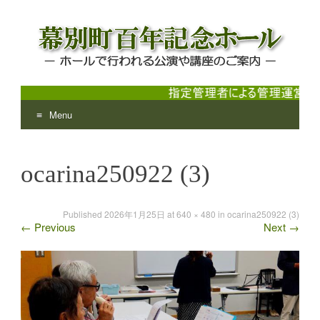
Menu
幕別町百年記念ホール
ホールで行われる公演や講座のご案内
Skip
to
ocarina250922 (3)
content
Published
2026年1月25日
at
640 × 480
in
ocarina250922 (3)
←
Previous
Next
→