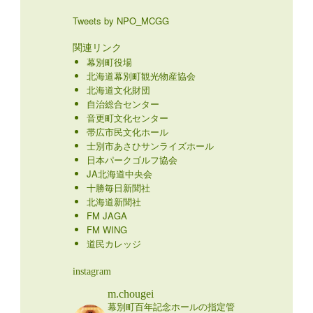
Tweets by NPO_MCGG
関連リンク
幕別町役場
北海道幕別町観光物産協会
北海道文化財団
自治総合センター
音更町文化センター
帯広市民文化ホール
士別市あさひサンライズホール
日本パークゴルフ協会
JA北海道中央会
十勝毎日新聞社
北海道新聞社
FM JAGA
FM WING
道民カレッジ
instagram
m.chougei
幕別町百年記念ホールの指定管