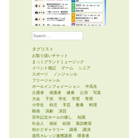
Search
タグリスト
お取り扱いチケット
まっくグランドミュージック
イベント後記
ゲーム
シニア
スポーツ
ノンジャンル
フリージャンル
ホールインフォメーション
中高生
介護者
保護者
健康
公演
写真
大会
子供
学生
学習
寄席
小学生
幼児
手芸
教養
料理
映画
演劇
演芸
百年記念ホールの催し
知識
社会人
福祉
絵画
落語教室
街かどギャラリー
講座
講演
道民カレッジ連携講座
障害者