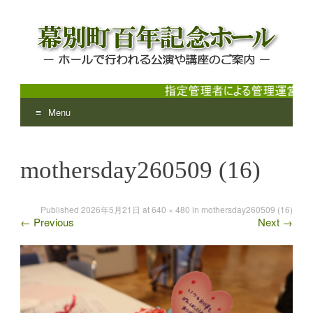
Menu
幕別町百年記念ホール
ホールで行われる公演や講座のご案内
Skip
to
mothersday260509 (16)
content
Published
2026年5月21日
at
640 × 480
in
mothersday260509 (16)
←
Previous
Next
→