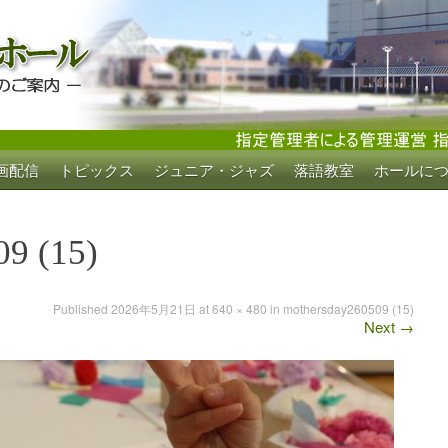
画配信
トピックス
ジュニア・ジャズ
落語教室
ホールに
ホール
9 (15)
Published
2026年5月21日
at
640 × 480
in
mothersday260509 (15)
Next
→