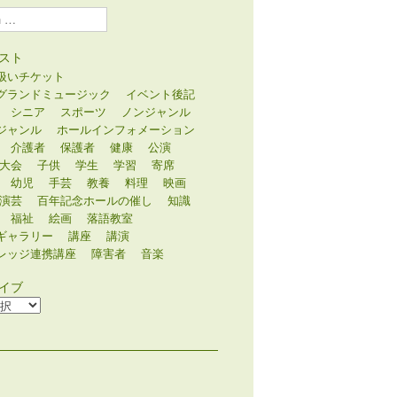
スト
扱いチケット
グランドミュージック
イベント後記
シニア
スポーツ
ノンジャンル
ジャンル
ホールインフォメーション
介護者
保護者
健康
公演
大会
子供
学生
学習
寄席
幼児
手芸
教養
料理
映画
演芸
百年記念ホールの催し
知識
福祉
絵画
落語教室
ギャラリー
講座
講演
レッジ連携講座
障害者
音楽
イブ