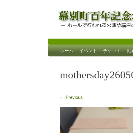
Skip
ホーム
イベント
チケット
動
to
幕別町百年記念
ホールで行われる公演や講座のご案内
content
mothersday26050
←
Previous