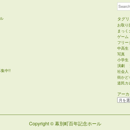
Search
ル
タグリ
お取り
まっく
ゲーム
フリー
中高生
写真
小学生
演劇
集中!!
社会人
街かど
道民カ
アーカ
ア
ー
カ
イ
Copyright © 幕別町百年記念ホール
ブ