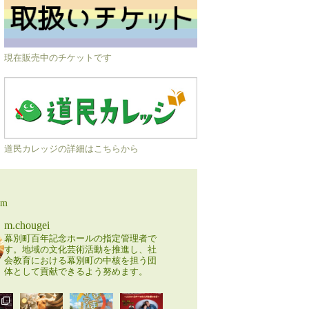
現在販売中のチケットです
道民カレッジの詳細はこちらから
am
m.chougei
幕別町百年記念ホールの指定管理者で
す。地域の文化芸術活動を推進し、社
会教育における幕別町の中核を担う団
体として貢献できるよう努めます。