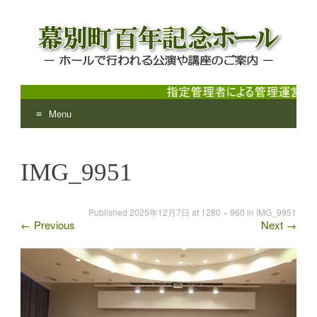
Menu
幕別町百年記念ホール
ホールで行われる公演や講座のご案内
Skip
to
IMG_9951
content
Published
2025年12月7日
at
1280 × 960
in
IMG_9951
←
Previous
Next
→