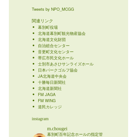
Tweets by NPO_MCGG
関連リンク
幕別町役場
北海道幕別町観光物産協会
北海道文化財団
自治総合センター
音更町文化センター
帯広市民文化ホール
士別市あさひサンライズホール
日本パークゴルフ協会
JA北海道中央会
十勝毎日新聞社
北海道新聞社
FM JAGA
FM WING
道民カレッジ
instagram
m.chougei
幕別町百年記念ホールの指定管