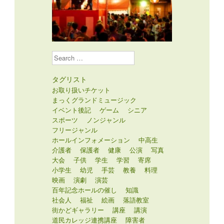
Search
タグリスト
お取り扱いチケット
まっくグランドミュージック
イベント後記
ゲーム
シニア
スポーツ
ノンジャンル
フリージャンル
ホールインフォメーション
中高生
介護者
保護者
健康
公演
写真
大会
子供
学生
学習
寄席
小学生
幼児
手芸
教養
料理
映画
演劇
演芸
百年記念ホールの催し
知識
社会人
福祉
絵画
落語教室
街かどギャラリー
講座
講演
道民カレッジ連携講座
障害者