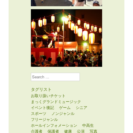
Search
タグリスト
お取り扱いチケット
まっくグランドミュージック
イベント後記
ゲーム
シニア
スポーツ
ノンジャンル
フリージャンル
ホールインフォメーション
中高生
介護者
保護者
健康
公演
写真