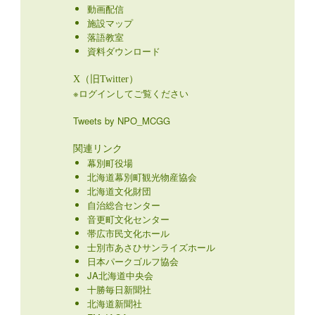
動画配信
施設マップ
落語教室
資料ダウンロード
X（旧Twitter）
※ログインしてご覧ください
Tweets by NPO_MCGG
関連リンク
幕別町役場
北海道幕別町観光物産協会
北海道文化財団
自治総合センター
音更町文化センター
帯広市民文化ホール
士別市あさひサンライズホール
日本パークゴルフ協会
JA北海道中央会
十勝毎日新聞社
北海道新聞社