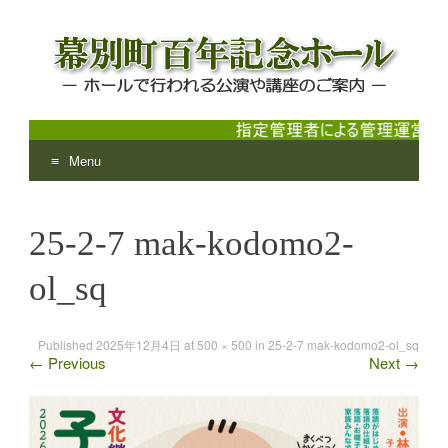
Menu
幕別町百年記念ホール
ホールで行われる公演や講座のご案内
Skip
to
25-2-7 mak-kodomo2-
content
ol_sq
Published
2025年12月4日
at
500 × 500
in
25-2-7 mak-kodomo2-ol_sq
←
Previous
Next
→