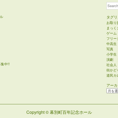
Search
ル
タグリ
お取り
まっく
ゲーム
フリー
中高生
写真
小学生
演劇
集中!!
社会人
街かど
道民カ
アーカ
ア
ー
カ
イ
Copyright © 幕別町百年記念ホール
ブ