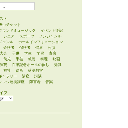
スト
扱いチケット
グランドミュージック
イベント後記
シニア
スポーツ
ノンジャンル
ジャンル
ホールインフォメーション
介護者
保護者
健康
公演
大会
子供
学生
学習
寄席
幼児
手芸
教養
料理
映画
演芸
百年記念ホールの催し
知識
福祉
絵画
落語教室
ギャラリー
講座
講演
レッジ連携講座
障害者
音楽
イブ