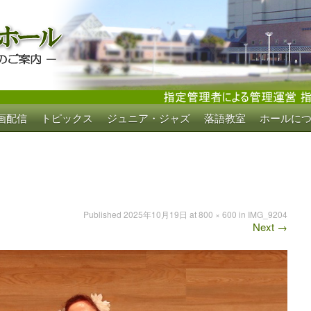
画配信
トピックス
ジュニア・ジャズ
落語教室
ホールに
ホール
Published
2025年10月19日
at
800 × 600
in
IMG_9204
Next
→