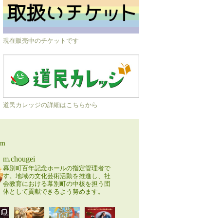
現在販売中のチケットです
道民カレッジの詳細はこちらから
am
m.chougei
幕別町百年記念ホールの指定管理者で
す。地域の文化芸術活動を推進し、社
会教育における幕別町の中核を担う団
体として貢献できるよう努めます。