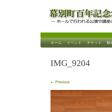
Skip
ホーム
イベント
チケット
動
to
幕別町百年記念
ホールで行われる公演や講座のご案内
content
IMG_9204
←
Previous