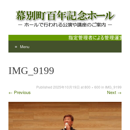
Menu
幕別町百年記念ホール
ホールで行われる公演や講座のご案内
Skip
to
IMG_9199
content
Published
2025年10月19日
at
800 × 600
in
IMG_9199
←
Previous
Next
→