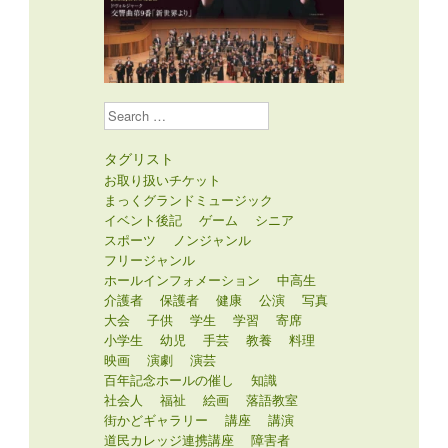
Search
タグリスト
お取り扱いチケット
まっくグランドミュージック
イベント後記
ゲーム
シニア
スポーツ
ノンジャンル
フリージャンル
ホールインフォメーション
中高生
介護者
保護者
健康
公演
写真
大会
子供
学生
学習
寄席
小学生
幼児
手芸
教養
料理
映画
演劇
演芸
百年記念ホールの催し
知識
社会人
福祉
絵画
落語教室
街かどギャラリー
講座
講演
道民カレッジ連携講座
障害者