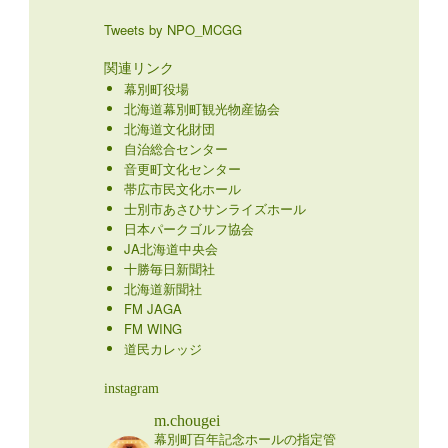
Tweets by NPO_MCGG
関連リンク
幕別町役場
北海道幕別町観光物産協会
北海道文化財団
自治総合センター
音更町文化センター
帯広市民文化ホール
士別市あさひサンライズホール
日本パークゴルフ協会
JA北海道中央会
十勝毎日新聞社
北海道新聞社
FM JAGA
FM WING
道民カレッジ
instagram
m.chougei
幕別町百年記念ホールの指定管